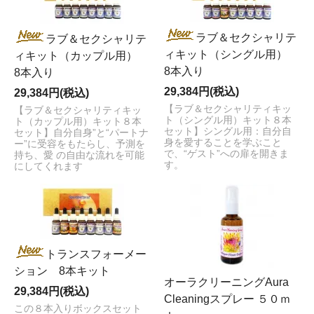
ラブ＆セクシャリテ
ラブ＆セクシャリテ
ィキット（シングル用）
ィキット（カップル用）
8本入り
8本入り
29,384円(税込)
29,384円(税込)
【ラブ＆セクシャリティキッ
【ラブ＆セクシャリティキッ
ト（シングル用）キット８本
ト（カップル用）キット８本
セット】シングル用：自分自
セット】自分自身”と“パートナ
身を愛することを学ぶこと
ー”に受容をもたらし、予測を
で、“ゲスト”への扉を開きま
持ち、愛 の自由な流れを可能
す。
にしてくれます
トランスフォーメー
ション 8本キット
オーラクリーニングAura
29,384円(税込)
Cleaningスプレー ５０ｍ
この８本入りボックスセット