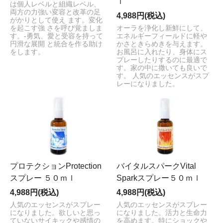
ｌ
は個人レベルと組織レベル、
両方の力強い変容と改革の足
4,988円(税込)
がかりとして使え ます。変化
を起こす強 さを呼び覚ましま
オーラを浄化し新鮮にして、
す。-勇気、愛と受容を持って
エネルギーフィールドに軽や
円滑な展開 と統合を作る助け
かさときらめきを与えます。
をします。
お風呂に入れたり、身体にス
プレーしたりするのに最適で
す。家の中に撒いても良いで
す。 人気のエッセンスがスプ
レーになりました。
プロテクションProtection
バイタルスパークVital
スプレー ５０ｍｌ
Sparkスプレー５０ｍｌ
4,988円(税込)
4,988円(税込)
人気のエッセンスがスプレー
人気のエッセンスがスプレー
になりました。欲しいと思っ
になりました。活力と生命力
ていないサイキックや感情の
を高めます。特にショックや