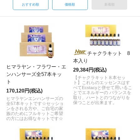
おすすめ順
価格順
新着順
チャクラキット 8
本入り
ヒマラヤン・フラワー・エ
29,384円(税込)
ンハンサーズ全57本キッ
【チャクラキット８本セッ
ト
ト】これらのエッセンスはす
べてEcstacyと併せて用いるこ
170,120円(税込)
とでエネルギーの バランスを
取り、ハートとのつながりを
ヒマラヤンエンハンサーズの
保つことが出来ます。
全57本キットです☆セッショ
ンをされる方や、ご自宅の家
族のためにフルキットご希望
の方にはお得なキットです☆