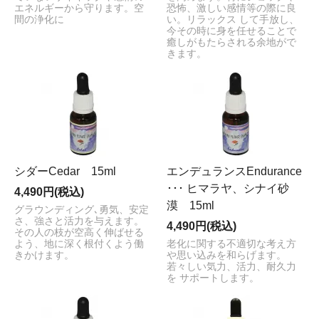
エネルギーから守ります。空
恐怖、激しい感情等の際に良
間の浄化に
い。リラックス して手放し、
今その時に身を任せることで
癒しがもたらされる余地がで
きます。
シダーCedar 15ml
エンデュランスEndurance
･･･ ヒマラヤ、シナイ砂
4,490円(税込)
漠 15ml
グラウンディング､勇気、安定
さ、強さと活力を与えます。
4,490円(税込)
その人の枝が空高く伸ばせる
よう、地に深く根付くよう働
老化に関する不適切な考え方
きかけます。
や思い込みを和らげます。
若々しい気力、活力、耐久力
を サポートします。