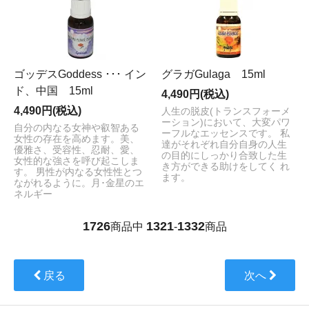
ゴッデスGoddess ･･･ イン
グラガGulaga 15ml
ド、中国 15ml
4,490円(税込)
4,490円(税込)
人生の脱皮(トランスフォーメ
ーション)において、大変パワ
自分の内なる女神や叡智ある
ーフルなエッセンスです。 私
女性の存在を高めます。美、
達がそれぞれ自分自身の人生
優雅さ、受容性、忍耐、愛、
の目的にしっかり合致した生
女性的な強さを呼び起こしま
き方ができる助けをしてく れ
す。 男性が内なる女性性とつ
ます。
ながれるように。月･金星のエ
ネルギー
1726
1321
1332
商品中
-
商品
戻る
次へ