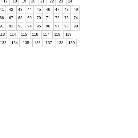
17
18
19
20
21
22
23
24
41
42
43
44
45
46
47
48
49
66
67
68
69
70
71
72
73
74
91
92
93
94
95
96
97
98
99
113
114
115
116
117
118
119
133
134
135
136
137
138
139