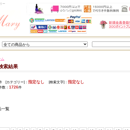
リー
ーム
検索結果
指定なし
指定なし
件 [カテゴリー]：
[検索文字]：
1726
件数：
件
品一覧