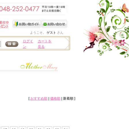
ようこそ。
ゲスト
さん
ログイ
カートを
ン
見る
[
おすすめ順
|
価格順
| 新着順 ]