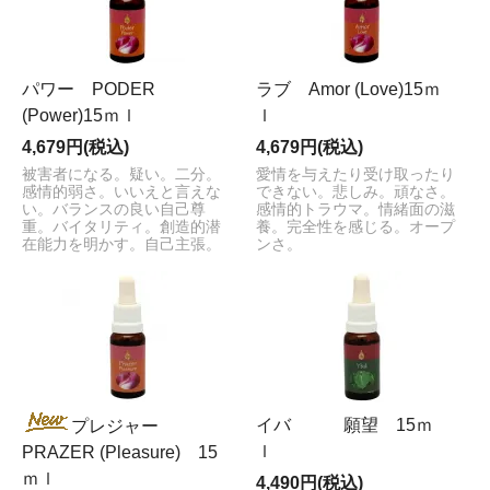
パワー PODER
ラブ Amor (Love)15ｍ
(Power)15ｍｌ
ｌ
4,679円(税込)
4,679円(税込)
被害者になる。疑い。二分。
愛情を与えたり受け取ったり
感情的弱さ。いいえと言えな
できない。悲しみ。頑なさ。
い。バランスの良い自己尊
感情的トラウマ。情緒面の滋
重。バイタリティ。創造的潜
養。完全性を感じる。オープ
在能力を明かす。自己主張。
ンさ。
イバ 願望 15ｍ
プレジャー
ｌ
PRAZER (Pleasure) 15
ｍｌ
4,490円(税込)