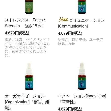
ストレンクス Força /
コミュニケーション
Strength 強さ15ｍｌ
[Communication]
4,679円(税込)
4,679円(税込)
強さ、活力、バイタリティ！
明晰さ、自己主張、ユーモア
パワー不足だと感じていると
感覚、愛情
きやがっかりしているとき
に、前向きでいられるよう
に。
オーガナイゼーション
イノベーション[Innovation]
[Organization]『整理、組
『革新性』
織』
4,679円(税込)