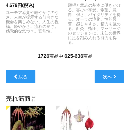
4,679円(税込)
願望と意志の基本に働きかけ
る。喜びの享受。希望、意
ユーモア感覚や軽やかさのな
向、強さ、バイタリティを得
さ。人生が提示する前向きな
る。オーラの浄化。性的興
機会を楽しめない。人生の祝
奮、感じやすさ、精力を強め
福。軽やかさ。流れの良さ。
る。針灸、指圧、マッサージ
感覚的な気づき。官能性。
のセッションに。未知の世界
に足を踏み入れる能力を得
る。
1726
625
636
商品中
-
商品
戻る
次へ
売れ筋商品