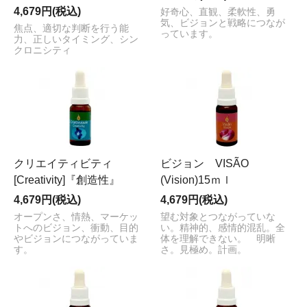
4,679円(税込)
好奇心、直観、柔軟性、勇
気、ビジョンと戦略につなが
焦点、適切な判断を行う能
っています。
力、正しいタイミング、シン
クロニシティ
クリエイティビティ
ビジョン VISÃO
[Creativity]『創造性』
(Vision)15ｍｌ
4,679円(税込)
4,679円(税込)
オープンさ、情熱、マーケッ
望む対象とつながっていな
トへのビジョン、衝動、目的
い。精神的、感情的混乱。全
やビジョンにつながっていま
体を理解できない。 明晰
す。
さ。見極め。計画。