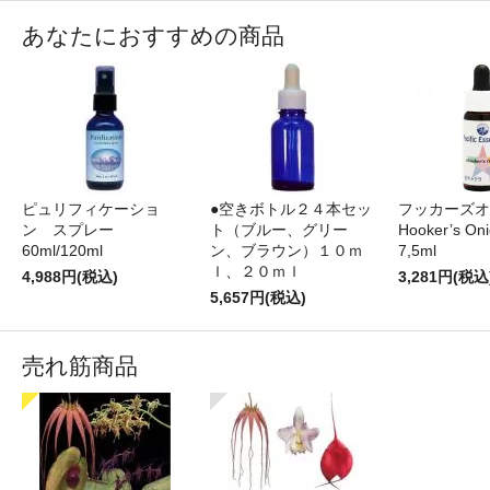
あなたにおすすめの商品
ピュリフィケーショ
●空きボトル２４本セッ
フッカーズオ
ン スプレー
ト（ブルー、グリー
Hooker’s On
60ml/120ml
ン、ブラウン）１０ｍ
7,5ml
ｌ、２０ｍｌ
4,988円(税込)
3,281円(税込
5,657円(税込)
売れ筋商品