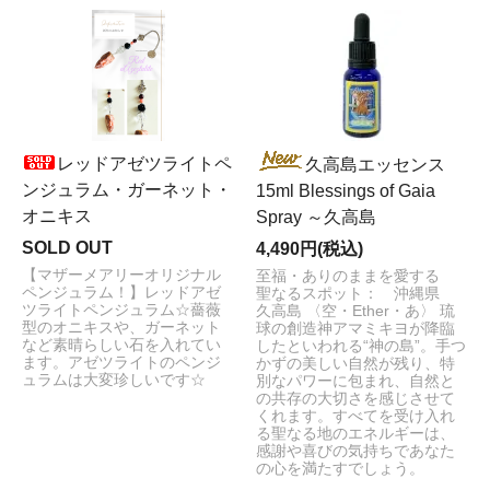
レッドアゼツライトペ
久高島エッセンス
ンジュラム・ガーネット・
15ml Blessings of Gaia
オニキス
Spray ～久高島
SOLD OUT
4,490円(税込)
【マザーメアリーオリジナル
至福・ありのままを愛する
ペンジュラム！】レッドアゼ
聖なるスポット： 沖縄県
ツライトペンジュラム☆薔薇
久高島 〈空・Ether・あ〉 琉
型のオニキスや、ガーネット
球の創造神アマミキヨが降臨
など素晴らしい石を入れてい
したといわれる“神の島”。手つ
ます。アゼツライトのペンジ
かずの美しい自然が残り、特
ュラムは大変珍しいです☆
別なパワーに包まれ、自然と
の共存の大切さを感じさせて
くれます。すべてを受け入れ
る聖なる地のエネルギーは、
感謝や喜びの気持ちであなた
の心を満たすでしょう。