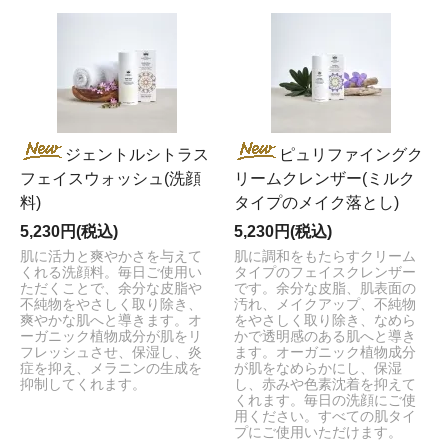
ジェントルシトラス
ピュリファイングク
フェイスウォッシュ(洗顔
リームクレンザー(ミルク
料)
タイプのメイク落とし)
5,230円(税込)
5,230円(税込)
肌に活力と爽やかさを与えて
肌に調和をもたらすクリーム
くれる洗顔料。毎日ご使用い
タイプのフェイスクレンザー
ただくことで、余分な皮脂や
です。余分な皮脂、肌表面の
不純物をやさしく取り除き、
汚れ、メイクアップ、不純物
爽やかな肌へと導きます。オ
をやさしく取り除き、なめら
ーガニック植物成分が肌をリ
かで透明感のある肌へと導き
フレッシュさせ、保湿し、炎
ます。オーガニック植物成分
症を抑え、メラニンの生成を
が肌をなめらかにし、保湿
抑制してくれます。
し、赤みや色素沈着を抑えて
くれます。毎日の洗顔にご使
用ください。すべての肌タイ
プにご使用いただけます。