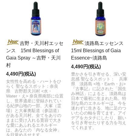
吉野・天川村エッセ
淡路島エッセンス
ンス 15ml Blessings of
15ml Blessings of Gaia
Gaia Spray ～吉野・天川
Essence~淡路島
村
4,490円(税込)
4,490円(税込)
豊かさを引き寄せる、深い安
息感 聖なるスポット： 兵庫
女性性を高める・ハートをひ
県 淡路島 <地・Earth・お>
らく 聖なるスポット：奈良
『古事記』に記された「国生
県 吉野郡天川村 <水・
み神話」によると、淡路島は
Water・え> 奈良県南部に位置
日本で最初に生まれた島。特
し、世界遺産に登録されてい
別な島のエネルギーは、今を
る紀伊山地の一部、大峯（霊
迷わずに生きる、地に足のつ
場）と大峯奥駈道（参詣道）
いた心の軸を育てます。アイ
がある天川村。全てをありの
デアをカタチにしたり、願い
ままに受け入れる寛容で大き
を引き寄せたりする力を与え
な愛にあふれるエネルギー
てくれます。
は、あなたの「内なる女神」
を目覚めさせます。