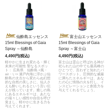
仙酔島エッセンス
富士山エッセンス
15ml Blessings of Gaia
15ml Blessings of Gaia
Spray ～仙酔島
Spray ～富士山
4,490円(税込)
4,490円(税込)
軽やかに生まれ変わる・輝く
富士山は霊山と呼ばれる神が
未来の可能性 聖なるスポッ
祀られた山の中でも最高峰の
ト： 広島県 仙酔島 <風・
ひとつで、言わずと知れたパ
air・い> 瀬戸内海に浮かぶ仙
ワースポット。圧倒的な威厳
酔島の太古から変わらぬ幻想
に満ちたエネルギーは、あな
的な自然の美しさに、仙人さ
たの心に情熱の火を灯し、イ
えも酔いしれるという言い伝
ンスピレーションと創造力を
えが残っています。癒しの島
与えてくれるでしょう。
にあるエネルギーは、あたな
の瑞々しい感性や自信を呼び
覚まし、軽やかに生きる力を
与えてくれます。