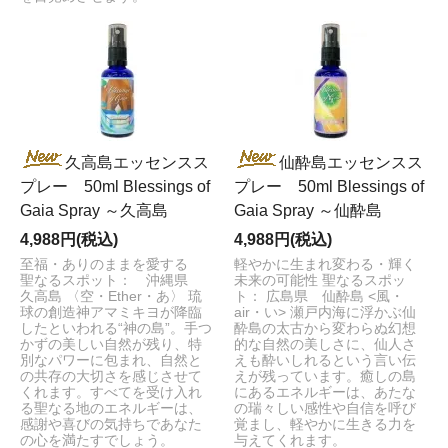
久高島エッセンスス
仙酔島エッセンスス
プレー 50ml Blessings of
プレー 50ml Blessings of
Gaia Spray ～久高島
Gaia Spray ～仙酔島
4,988円(税込)
4,988円(税込)
至福・ありのままを愛する
軽やかに生まれ変わる・輝く
聖なるスポット： 沖縄県
未来の可能性 聖なるスポッ
久高島 〈空・Ether・あ〉 琉
ト： 広島県 仙酔島 <風・
球の創造神アマミキヨが降臨
air・い> 瀬戸内海に浮かぶ仙
したといわれる“神の島”。手つ
酔島の太古から変わらぬ幻想
かずの美しい自然が残り、特
的な自然の美しさに、仙人さ
別なパワーに包まれ、自然と
えも酔いしれるという言い伝
の共存の大切さを感じさせて
えが残っています。癒しの島
くれます。すべてを受け入れ
にあるエネルギーは、あたな
る聖なる地のエネルギーは、
の瑞々しい感性や自信を呼び
感謝や喜びの気持ちであなた
覚まし、軽やかに生きる力を
の心を満たすでしょう。
与えてくれます。