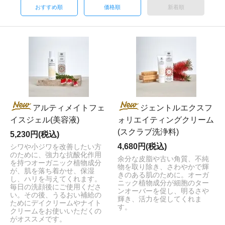
おすすめ順
価格順
新着順
アルティメイトフェ
ジェントルエクスフ
イスジェル(美容液)
ォリエイティングクリーム
(スクラブ洗浄料)
5,230円(税込)
4,680円(税込)
シワや小ジワを改善したい方
のために、強力な抗酸化作用
余分な皮脂や古い角質、不純
を持つオーガニック植物成分
物を取り除き、さわやかで輝
が、肌を落ち着かせ、保湿
きのある肌のために。オーガ
し、ハリを与えてくれます。
ニック植物成分が細胞のター
毎日の洗顔後にご使用くださ
ンオーバーを促し、明るさや
い。その後、うるおい補給の
輝き、活力を促してくれま
ためにデイクリームやナイト
す。
クリームをお使いいただくの
がオススメです。