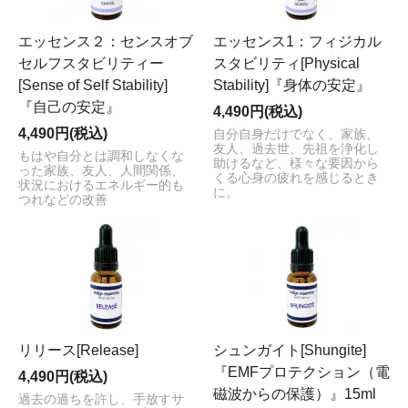
エッセンス２：センスオブ
エッセンス1：フィジカル
セルフスタビリティー
スタビリティ[Physical
[Sense of Self Stability]
Stability]『身体の安定』
『自己の安定』
4,490円(税込)
4,490円(税込)
自分自身だけでなく、家族、
友人、過去世、先祖を浄化し
もはや自分とは調和しなくな
助けるなど、様々な要因から
った家族、友人、人間関係、
くる心身の疲れを感じるとき
状況におけるエネルギー的も
に。
つれなどの改善
リリース[Release]
シュンガイト[Shungite]
『EMFプロテクション（電
4,490円(税込)
磁波からの保護）』15ml
過去の過ちを許し、手放すサ