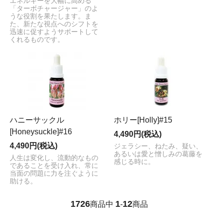
エネルギーを大幅に高める
「ターボチャージャー」のよ
うな役割を果たします。ま
た、新たな視点へのシフトを
迅速に促すようサポートして
くれるものです。
ハニーサックル
ホリー[Holly]#15
[Honeysuckle]#16
4,490円(税込)
4,490円(税込)
ジェラシー、ねたみ、疑い、
あるいは愛と憎しみの葛藤を
人生は変化し、流動的なもの
感じる時に。
であることを受け入れ、常に
当面の問題に力を注ぐように
助ける。
1726
1
12
商品中
-
商品