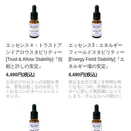
エッセンス４：トラストア
エッセンス3：エネルギー
ンドアロウスタビリティー
フィールドスタビリティー
[Trust & Allow Stability]『信
[Energy Field Stability]『エ
頼と許しの安定』
ネルギー場の安定』
4,490円(税込)
4,490円(税込)
人生のプロセスへの信頼を育
異なる次元で過ごす時間が長
み、変化が起こるのを促して
くなるにつれ、外側のエネル
くれるコンビネーションエッ
ギーに対して無防備になって
センス。
しまう。そんな人への助けに