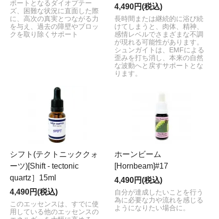
ポートとなるダイオプテー
4,490円(税込)
ズ、困難な状況に直面した際
に、高次の真実とつながる力
長時間または継続的に浴び続
を与え、過去の障壁やブロッ
けてしまうと、肉体、精神、
クを取り除くサポート
感情レベルでさまざまな不調
が現れる可能性があります。
シュンガイトは、EMFによる
歪みを打ち消し、本来の自然
な波動へと戻すサポートとな
ります。
シフト(テクトニッククォ
ホーンビーム
ーツ)[Shift - tectonic
[Hornbeam]#17
quartz］15ml
4,490円(税込)
4,490円(税込)
自分が達成したいことを行う
為に必要な力や流れを感じる
このエッセンスは、すでに使
ようになりたい場合に。
用している他のエッセンスの