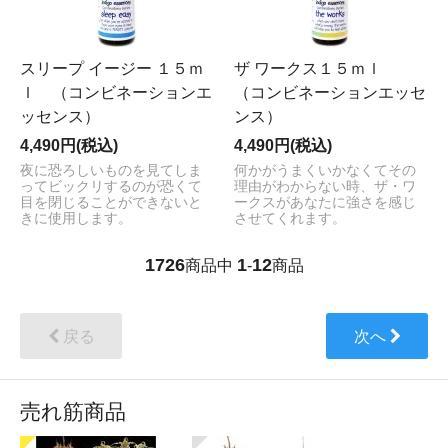
スリープ イージー １５ｍ
ザ ワークス１５ｍｌ
ｌ （コンビネーションエ
（コンビネーションエッセ
ッセンス）
ンス）
4,490円(税込)
4,490円(税込)
夜に恐ろしいものを見てしま
何かがうまくいかなくてその
ってビックリするのが恐くて
理由がわからない時、ザ・ワ
目を閉じることができないと
ークスがあなたに強さを感じ
きに使用します。
させてくれます。
1726
1
12
商品中
-
商品
戻る
次へ
売れ筋商品