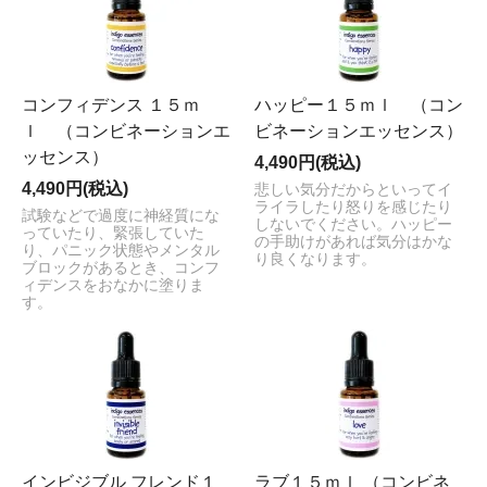
コンフィデンス １５ｍ
ハッピー１５ｍｌ （コン
ｌ （コンビネーションエ
ビネーションエッセンス）
ッセンス）
4,490円(税込)
4,490円(税込)
悲しい気分だからといってイ
ライラしたり怒りを感じたり
試験などで過度に神経質にな
しないでください。ハッピー
っていたり、緊張していた
の手助けがあれば気分はかな
り、パニック状態やメンタル
り良くなります。
ブロックがあるとき、コンフ
ィデンスをおなかに塗りま
す。
インビジブル フレンド１
ラブ１５ｍｌ （コンビネ