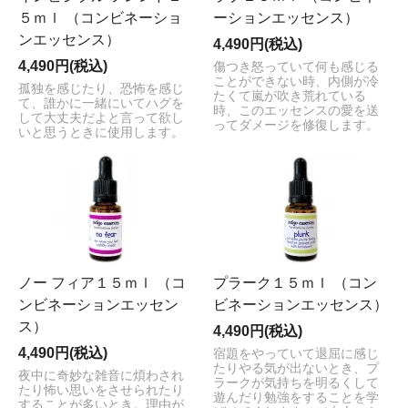
５ｍｌ （コンビネーショ
ーションエッセンス）
ンエッセンス）
4,490円(税込)
4,490円(税込)
傷つき怒っていて何も感じる
ことができない時、内側が冷
孤独を感じたり、恐怖を感じ
たくて嵐が吹き荒れている
て、誰かに一緒にいてハグを
時、このエッセンスの愛を送
して大丈夫だよと言って欲し
ってダメージを修復します。
いと思うときに使用します。
ノー フィア１５ｍｌ （コ
プラーク１５ｍｌ （コン
ンビネーションエッセン
ビネーションエッセンス）
ス）
4,490円(税込)
4,490円(税込)
宿題をやっていて退屈に感じ
たりやる気が出ないとき、プ
夜中に奇妙な雑音に煩わされ
ラークが気持ちを明るくして
たり怖い思いをさせられたり
遊んだり勉強をすることを学
することが多いとき。理由が