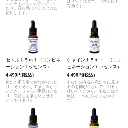
ばせてくれます。（大人にも
わからずおなかがざわざわし
有効です）
たり、変な感じがするときに
使用します。
セトル１５ｍｌ（コンビネ
シャイン１５ｍｌ （コン
ーションエッセンス）
ビネーションエッセンス）
4,490円(税込)
4,490円(税込)
何だか不安定でざわざわした
あなたの存在を私たちに見せ
り、そわそわして落ち着かな
るのを怖がらないで、明るく
いとき、セトルが手助けとな
輝いてください。あなたは本
り、気持ちを落ち込ませるこ
当は１つのお星さまなので
ともありません。
す。