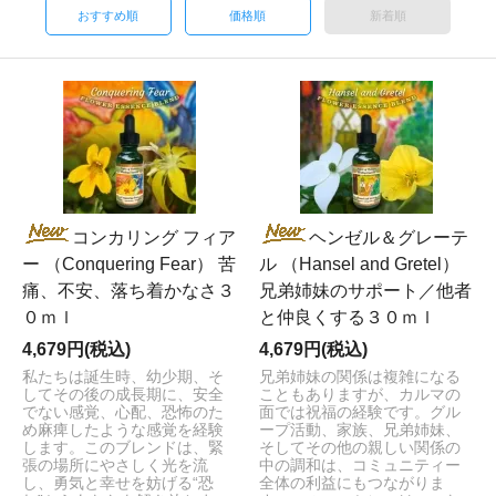
おすすめ順
価格順
新着順
コンカリング フィア
ヘンゼル＆グレーテ
ー （Conquering Fear） 苦
ル （Hansel and Gretel）
痛、不安、落ち着かなさ３
兄弟姉妹のサポート／他者
０ｍｌ
と仲良くする３０ｍｌ
4,679円(税込)
4,679円(税込)
私たちは誕生時、幼少期、そ
兄弟姉妹の関係は複雑になる
してその後の成長期に、安全
こともありますが、カルマの
でない感覚、心配、恐怖のた
面では祝福の経験です。グル
め麻痺したような感覚を経験
ープ活動、家族、兄弟姉妹、
します。このブレンドは、緊
そしてその他の親しい関係の
張の場所にやさしく光を流
中の調和は、コミュニティー
し、勇気と幸せを妨げる“恐
全体の利益にもつながりま