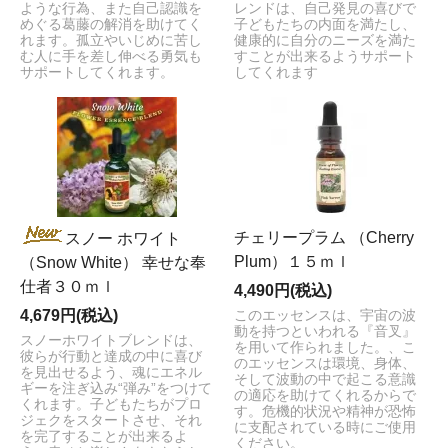
ような行為、また自己認識を
レンドは、自己発見の喜びで
めぐる葛藤の解消を助けてく
子どもたちの内面を満たし、
れます。孤立やいじめに苦し
健康的に自分のニーズを満た
む人に手を差し伸べる勇気も
すことが出来るようサポート
サポートしてくれます。
してくれます
チェリープラム （Cherry
スノー ホワイト
Plum）１５ｍｌ
（Snow White） 幸せな奉
仕者３０ｍｌ
4,490円(税込)
4,679円(税込)
このエッセンスは、宇宙の波
動を持つといわれる『音叉』
スノーホワイトブレンドは、
を用いて作られました。、こ
彼らが行動と達成の中に喜び
のエッセンスは環境、身体、
を見出せるよう、魂にエネル
そして波動の中で起こる意識
ギーを注ぎ込み“弾み”をつけて
の適応を助けてくれるからで
くれます。子どもたちがプロ
す。危機的状況や精神が恐怖
ジェクをスタートさせ、それ
に支配されている時にご使用
を完了することが出来るよ
ください。