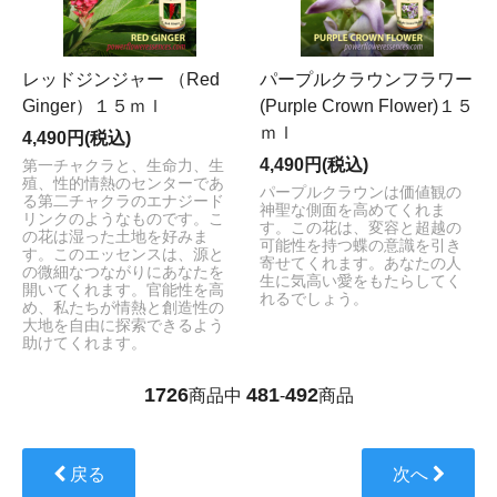
レッドジンジャー （Red
パープルクラウンフラワー
Ginger）１５ｍｌ
(Purple Crown Flower)１５
ｍｌ
4,490円(税込)
4,490円(税込)
第一チャクラと、生命力、生
殖、性的情熱のセンターであ
パープルクラウンは価値観の
る第二チャクラのエナジード
神聖な側面を高めてくれま
リンクのようなものです。こ
す。この花は、変容と超越の
の花は湿った土地を好みま
可能性を持つ蝶の意識を引き
す。このエッセンスは、源と
寄せてくれます。あなたの人
の微細なつながりにあなたを
生に気高い愛をもたらしてく
開いてくれます。官能性を高
れるでしょう。
め、私たちが情熱と創造性の
大地を自由に探索できるよう
助けてくれます。
1726
481
492
商品中
-
商品
戻る
次へ