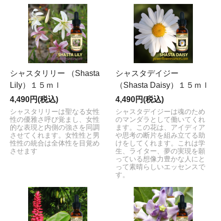
シャスタリリー （Shasta
シャスタデイジー
Lily）１５ｍｌ
（Shasta Daisy）１５ｍｌ
4,490円(税込)
4,490円(税込)
シャスタリリーは聖なる女性
シャスタデイジーは魂のため
性の優雅さ呼び覚まし、女性
のマンダラとして働いてくれ
的な表現と内側の強さを同調
ます。この花は、アイディア
させてくれます。女性性と男
や思考の断片を組み立てる助
性性の統合は全体性を目覚め
けをしてくれます。これは学
させます
生、ライター、夢の実現を願
っている想像力豊かな人にと
って素晴らしいエッセンスで
す。