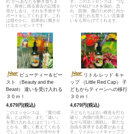
れ”からあなたを解き放ちま
す。このエッセンスは、つな
す。身体に残る過去の記憶を
がりや結びつきを強め、恐
溶かし去り、それを手放すサ
れ、防御、傷のため外に向か
ポートをしてくれます。これ
って放たれる荒々しい言葉遣
は穏やかに、効果的に働きか
いをも和らげてくれます。
けるエッセンスです
ビューティー＆ビー
リトル レッド キャ
スト （Beauty and the
ップ （Little Red Cap） 子
Beast） 違いを受け入れる
どもからティーンへの移行
３０ｍｌ
３０ｍｌ
4,679円(税込)
4,679円(税込)
このエッセンスは、『愛の成
子どもたちは古い構造を打ち
長』とは何か、また『違い』
破り、内側の境界にぶつかり
を受け入れるとはどういうこ
ながら現状に挑戦し、新たな
とかを、優しく教えてくれる
自由を探求する必要がありま
でしょう。けんかや冷やかす
す。リトルレッドキャップブ