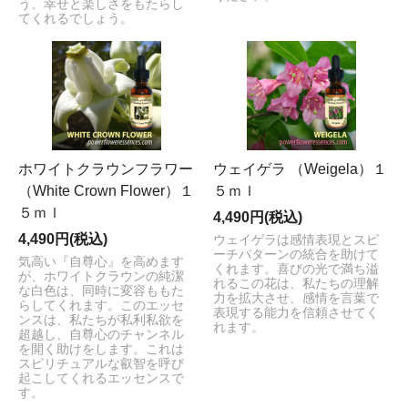
う、幸せと楽しさをもたらし
てくれるでしょう。
ホワイトクラウンフラワー
ウェイゲラ （Weigela）１
（White Crown Flower）１
５ｍｌ
５ｍｌ
4,490円(税込)
4,490円(税込)
ウェイゲラは感情表現とスピ
ーチパターンの統合を助けて
気高い『自尊心』を高めます
くれます。喜びの光で満ち溢
が、ホワイトクラウンの純潔
れるこの花は、私たちの理解
な白色は、同時に変容ももた
力を拡大させ、感情を言葉で
らしてくれます。このエッセ
表現する能力を信頼させてく
ンスは、私たちが私利私欲を
れます。
超越し、自尊心のチャンネル
を開く助けをします。これは
スピリチュアルな叡智を呼び
起こしてくれるエッセンスで
す。