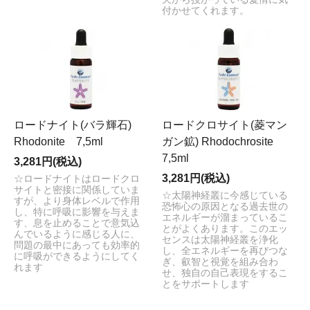
付かせてくれます。
ロードナイト(バラ輝石)
ロードクロサイト(菱マン
Rhodonite 7,5ml
ガン鉱) Rhodochrosite
7,5ml
3,281円(税込)
3,281円(税込)
☆ロードナイトはロードクロ
サイトと密接に関係していま
☆太陽神経叢に今感じている
すが、より身体レベルで作用
恐怖心の原因となる過去世の
し、特に呼吸に影響を与えま
エネルギーが溜まっているこ
す、息を止めることで意気込
とがよくあります。このエッ
んでいるように感じる人に、
センスは太陽神経叢を浄化
問題の最中にあっても効率的
し、全エネルギーを再びつな
に呼吸ができるようにしてく
ぎ、叡智と視覚を組み合わ
れます
せ、独自の自己表現をするこ
とをサポートします