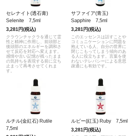
セレナイト(透石膏)
サファイア(青玉)
Selenite 7,5ml
Sapphire 7,5ml
3,281円(税込)
3,281円(税込)
クラウンチャクラを通じて霊
このエッセンスは話すことや
性と精神に作用し、前頭部と
コミュニケーションに問題を
後頭部のエネルギーを調和さ
抱えている人、自分の世界に
せて反応を対応へ変えます。
閉じこもってしまう傾向のあ
感情や古い記憶が残ったまま
る人に役立ちます。言葉を使
の気持ちを表現する前に立ち
わないテレパシーによる意思
止まって再考させてくれま
疎通にも有効です。
す。
ルチル(金紅石) Rutile
ルビー(紅玉) Ruby 7,5ml
7,5ml
3,281円(税込)