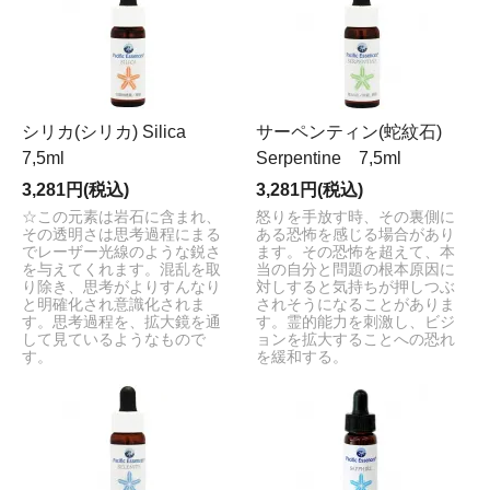
シリカ(シリカ) Silica
サーペンティン(蛇紋石)
7,5ml
Serpentine 7,5ml
3,281円(税込)
3,281円(税込)
☆この元素は岩石に含まれ、
怒りを手放す時、その裏側に
その透明さは思考過程にまる
ある恐怖を感じる場合があり
でレーザー光線のような鋭さ
ます。その恐怖を超えて、本
を与えてくれます。混乱を取
当の自分と問題の根本原因に
り除き、思考がよりすんなり
対しすると気持ちが押しつぶ
と明確化され意識化されま
されそうになることがありま
す。思考過程を、拡大鏡を通
す。霊的能力を刺激し、ビジ
して見ているようなもので
ョンを拡大することへの恐れ
す。
を緩和する。