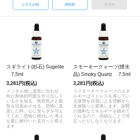
おすすめ順
価格順
新着順
スギライト(杉石) Sugelite
スモーキークォーツ(煙水
7,5ml
晶) Smoky Quartz 7,5ml
3,281円(税込)
3,281円(税込)
メンタル体に波長に合わせ、
☆スモーキークォーツのエネ
何が身体的問題を作り出して
ルギーはストレスを感じてい
いるかを知る。無邪気さと叡
る状態を自我による理解から
智を目覚めさせる。恐怖に直
全体観へと変換します。副腎
面した時、心に安らぎを与え
の過剰なエネルギーを鎮めて
てくれ、恐怖に根付いた考え
くれるので、些細なことで苛
を愛に根付いた見方へと変え
立ったりしなくなります。
ます