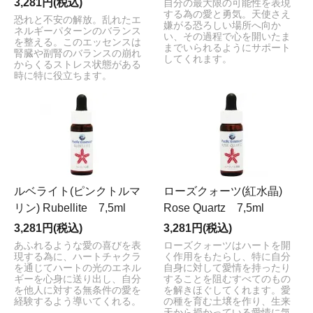
3,281円(税込)
自分の最大限の可能性を表現
する為の愛と勇気。天使さえ
恐れと不安の解放。乱れたエ
嫌がる恐ろしい場所へ向か
ネルギーパターンのバランス
い、その過程で心を開いたま
を整える。このエッセンスは
までいられるようにサポート
腎臓や副腎のバランスの崩れ
してくれます。
からくるストレス状態がある
時に特に役立ちます。
ルベライト(ピンクトルマ
ローズクォーツ(紅水晶)
リン) Rubellite 7,5ml
Rose Quartz 7,5ml
3,281円(税込)
3,281円(税込)
あふれるような愛の喜びを表
ローズクォーツはハートを開
現する為に、ハートチャクラ
く作用をもたらし、特に自分
を通じてハートの光のエネル
自身に対して愛情を持ったり
ギーを心身に送り出し、自分
することを阻むすべてのもの
を他人に対する無条件の愛を
を解きほぐしてくれます。愛
経験するよう導いてくれる。
の種を育む土壌を作り、生来
天から授かっている愛情に気