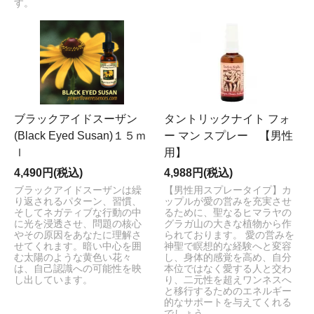
す。
ブラックアイドスーザン
タントリックナイト フォ
(Black Eyed Susan)１５ｍ
ー マン スプレー 【男性
ｌ
用】
4,490円(税込)
4,988円(税込)
ブラックアイドスーザンは繰
【男性用スプレータイプ】カ
り返されるパターン、習慣、
ップルが愛の営みを充実させ
そしてネガティブな行動の中
るために、聖なるヒマラヤの
に光を浸透させ、問題の核心
グラガ山の大きな植物から作
やその原因をあなたに理解さ
られております。 愛の営みを
せてくれます。暗い中心を囲
神聖で瞑想的な経験へと変容
む太陽のような黄色い花々
し、身体的感覚を高め、自分
は、自己認識への可能性を映
本位ではなく愛する人と交わ
し出しています。
り、二元性を超えワンネスへ
と移行するためのエネルギー
的なサポートを与えてくれる
でしょう。