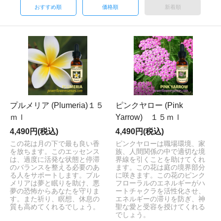
おすすめ順
価格順
新着順
プルメリア (Plumeria)１５
ピンクヤロー (Pink
ｍｌ
Yarrow) １５ｍｌ
4,490円(税込)
4,490円(税込)
この花は月の下で最も良い香
ピンクヤローは職場環境、家
を放ちます。このエッセンス
族、人間関係の中で適切な境
は、過度に活発な状態と停滞
界線を引くことを助けてくれ
のバランスを整える必要のあ
ます。この花は庭の境界部分
る人をサポートします。プル
に咲きます。この花のピンク
メリアは夢と眠りを助け、悪
フローラルのエネルギーがハ
夢の恐怖からあなたを守りま
ートチャクラを活性化させ、
す。また祈り、瞑想、休息の
エネルギーの滞りを防ぎ、神
質も高めてくれるでしょう。
聖な愛と受容を授けてくれる
でしょう。