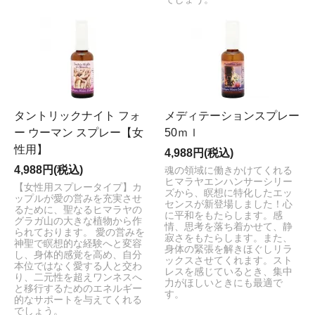
タントリックナイト フォ
メディテーションスプレー
ー ウーマン スプレー【女
50ｍｌ
性用】
4,988円(税込)
4,988円(税込)
魂の領域に働きかけてくれる
ヒマラヤエンハンサーシリー
【女性用スプレータイプ】カ
ズから、瞑想に特化したエッ
ップルが愛の営みを充実させ
センスが新登場しました！心
るために、聖なるヒマラヤの
に平和をもたらします。感
グラガ山の大きな植物から作
情、思考を落ち着かせて、静
られております。 愛の営みを
寂さをもたらします。また、
神聖で瞑想的な経験へと変容
身体の緊張を解きほぐしリラ
し、身体的感覚を高め、自分
ックスさせてくれます。スト
本位ではなく愛する人と交わ
レスを感じているとき、集中
り、二元性を超えワンネスへ
力がほしいときにも最適で
と移行するためのエネルギー
す。
的なサポートを与えてくれる
でしょう。