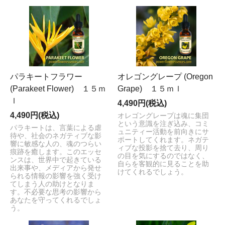
パラキートフラワー
オレゴングレープ (Oregon
(Parakeet Flower) １５ｍ
Grape) １５ｍｌ
ｌ
4,490円(税込)
4,490円(税込)
オレゴングレープは魂に集団
という意識を注ぎ込み、コミ
パラキートは、言葉による虐
ュニティー活動を前向きにサ
待や、社会のネガティブな影
ポートしてくれます。ネガテ
響に敏感な人の、魂のつらい
ィブな投影を捨て去り、周り
痕跡を癒します。このエッセ
の目を気にするのではなく、
ンスは、世界中で起きている
自らを客観的に見ることを助
出来事や、メディアから発せ
けてくれるでしょう。
られる情報の影響を強く受け
てしまう人の助けとなりま
す。不必要な思考の影響から
あなたを守ってくれるでしょ
う。