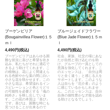
ブーゲンビリア
ブルージェイドフラワー
(Bougainvillea Flower)１５
(Blue Jade Flower)１５ｍ
ｍｌ
ｌ
4,490円(税込)
4,490円(税込)
ブーゲンビリアはあらゆる困
社会、家族、社交の場にあな
難な状況に喜びと希望を吹き
たが自然と溶け込むのを助
込み、私たちがそれに適応で
け、グループの一員としての
きるよう助けてくれます。こ
意識を強化してくれます。こ
の植物は、花によく間違えら
のエッセンスは、「自分は周
れる色鮮やかな葉の間に白い
りと全く違う」と感じる人を
小さな花を咲かせます。この
サポートします。このような
小さな花は、希望溢れるイン
人は自らを『厄介者』のよう
スピレーションと色とりどり
に感じているかもしれませ
の可能性を必要とする『魂の
ん。このエッセンスは、自分
純粋さ』を映し出していま
自身の個性豊かな才能を認め
す。この花の本質は『喜び』
る助けとなるでしょう。
です。喜びは、困難な時にも
見つけることが出来るので