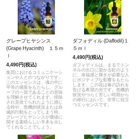
グレープヒヤシンス
ダフォディル (Daffodil)１
(Grape Hyacinth) １５ｍ
５ｍｌ
ｌ
4,490円(税込)
4,490円(税込)
ダフォディルは、まるでトン
ネルの出口に架かる虹のよう
集団におけるコミュニケーシ
に、幸福感と輝きが必要な人
ョンや人とのつながりです。
にポジティブな影響をもたら
このエッセンスは、魂の中に
します。この花は春の訪れを
平等の感覚をもたらし、グル
告げる希望の光です。危機的
ープの一員であることの意味
状況やつらく苦しい時期から
を理解させてくれます。排除
の移行において、非常に役立
され見捨てられたように感じ
つエッセンスです。
る時や、危機的状況または自
滅的行動をとってしまう時、
グレープヒヤシンスが価値に
関する素晴らしい手本を示し
てくれることでしょう。