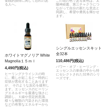
金銭的損得に関して恐れのあ
この花の色である黄色は、太
る人へ。
陽神経叢、第三チャクラにつ
ながって自分の新たな意志と
同調し、希望や勇気を輝かせ
ます。
シングルエッセンスキット
全32本
ホワイトマグノリア White
110,486円(税込)
Magnolia１５ｍｌ
パワー・オブ・ヒーリング・
4,490円(税込)
エッセンスの単体の中から特
ヒーリングクライシスの時
にセレクトされた32本のシリ
に。癒しが起こると一時的に
ーズです。
症状が悪化することあります
が、 そのような反応を緩和し
ます。エッセンスのヒーリン
グエネルギーを最適な強さに
調節し、Ｘ線や否定的意識、
様々な種類の汚染された環境
などの有害なエネルギーから