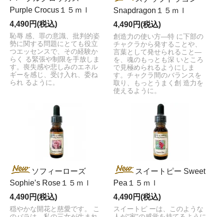
Purple Crocus１５ｍｌ
Snapdragon１５ｍｌ
4,490円(税込)
4,490円(税込)
恥辱 感、罪の意識、批判的姿
創造力の使い方―特 に下部の
勢に関する問題にとても役立
チャクラから発することや、
つエッセンスで、その経験か
言葉として発せられること―
らく る緊張や制限を手放しま
を、魂のもっとも深 いところ
す。喪失感や悲しみのエネル
で見極められるようにしま
ギーを感じ、受け入れ、委ね
す。チャクラ間のバランスを
られ るように。
取り、もっとうまく創 造力を
使えるように。
ソフィーローズ
スイートピー Sweet
Sophie’s Rose１５ｍｌ
Pea１５ｍｌ
4,490円(税込)
4,490円(税込)
穏やかな開花と慈愛です。 こ
スイートピ ーは、このような
のバラは、私の三女が生まれ
人が“家”の感覚を持てるように