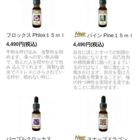
フロックス Phlox１５ｍｌ
パイン Pine１５ｍｌ
4,490円(税込)
4,490円(税込)
平和を呼び込み、攻撃性を弱
自分に課したすべての制限か
めます。魂への甘い飲み物
ら自由になります。自己批判
で、飲んだ人を穏やかさで包
や感情麻痺に陥ったままでい
み 込んでくれます。困難な状
るのではなく、前に進むよう
況でストレスにさらされてい
働きかけます。自分を受け入
る時や、眠れない時に。
れ内面を尊重することが、魂
の持つ神性を実現する道であ
ることに気付かせます。
パープルクロッカス
スナップドラゴン