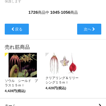
保護します
1726
1045
1056
商品中
-
商品
戻る
次へ
売れ筋商品
クリアリング＆リリー
ソウル シールド プ
シング１５ｍｌ
ラス１５ｍｌ
4,428円(税込)
4,428円(税込)
ホーム