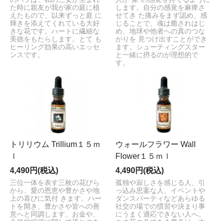
た時に親友が我が家の庭に植
します。自分の感覚を麻痺さ
えたもので、以来ずっと庭 に
せてき た痛みをまず認め、感
輝きを添えてくれている大好
じることで、魂は癒されはじ
きな花です。ハートに繊細な
め、地球や他者への真のつな
美徳をもたらします。とて も
がりを 見つけ出すことができ
ヒーリング効果の高いエッセ
ます。シューティングスター
ンスです。
と一緒に摂るのが理想的で
す。
トリリウム Trillium１５ｍ
ウォールフラワー Wall
ｌ
Flower１５ｍｌ
4,490円(税込)
4,490円(税込)
三位一体を表す三枚の花びら
孤独や寂しさを感じる人、引
から、愛の恩恵や豊かさや地
っ込み思案な人、イベントや
上の喜びに気付 きます。ハー
ダンスパーティなどあらゆる
トを開き、豊かさや皆への善
社交の場での慣習や決まり事
意へと同調します。お金や、
にうまく適応できない人へ。