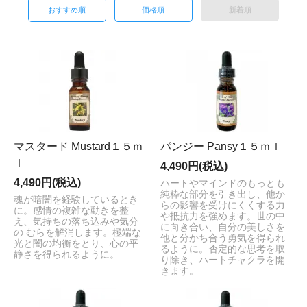
おすすめ順
価格順
新着順
マスタード Mustard１５ｍ
パンジー Pansy１５ｍｌ
ｌ
4,490円(税込)
4,490円(税込)
ハートやマインドのもっとも
純粋な部分を引き出し、他か
魂が暗闇を経験しているとき
らの影響を受けにくくする力
に。感情の複雑な動きを整
や抵抗力を強めます。世の中
え、気持ちの落ち込みや気分
に向き合い、自分の美しさを
の むらを解消します。極端な
他と分かち合う勇気を得られ
光と闇の均衡をとり、心の平
るように。否定的な思考を取
静さを得られるように。
り除き、ハートチャクラを開
きます。