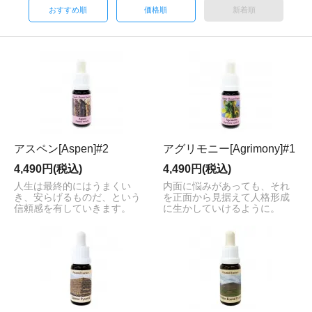
おすすめ順
価格順
新着順
アスペン[Aspen]#2
アグリモニー[Agrimony]#1
4,490円(税込)
4,490円(税込)
人生は最終的にはうまくい
内面に悩みがあっても、それ
き、安らげるものだ、という
を正面から見据えて人格形成
信頼感を有していきます。
に生かしていけるように。