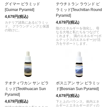
グイマー ピラミッド
テウチトラン ラウンド ピ
[Guimar Pyramid]
ラミッド[Teuchitlan Round
Pyramid]
4,679円(税込)
4,679円(税込)
カナリア諸島にあるピラミッ
ド。 グラウンディングと保護
陰のエネルギーを強化し、母
の助けに。
なる大地と私たちをつなげて
くれます。 渦のエネルギー(ボ
ルテックスのエネルギー)が活
力をサポートします。
テオティワカン サン ピラ
ボスニアン サン ピラミッ
ミッド[Teotihuacan Sun
ド[Bosnian Sun Pyramid]
Pyramid]
4,679円(税込)
4,679円(税込)
下と上のバランス。体内エネ
ルギーとエネルギーボディの