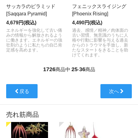
サッカラのピラミッド
フェニックスライジング
[Saqqara Pyramid]
[Phoenix Rising]
4,679円(税込)
4,490円(税込)
エネルギーを強化して古い痛
過去、感情／精神／肉体面の
みの情報から解放されるよう
古い習慣、無意識のうちに人
に働きます。エネルギーの強
格や行動に影響を与える過去
壮剤のように私たちの自己肯
からのトラウマを手放し、新
定感を高めます。
たなスタートをきることを助
けてくれます。
1726
25
36
商品中
-
商品
戻る
次へ
売れ筋商品