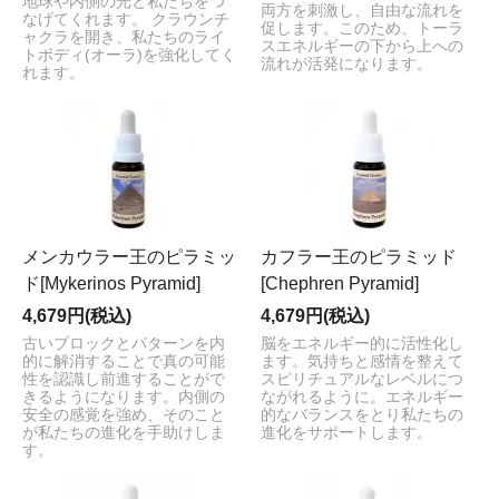
地球や内側の光と私たちをつ
両方を刺激し、自由な流れを
なげてくれます。 クラウンチ
促します。このため、トーラ
ャクラを開き、私たちのライ
スエネルギーの下から上への
トボディ(オーラ)を強化してく
流れが活発になります。
れます。
メンカウラー王のピラミッ
カフラー王のピラミッド
ド[Mykerinos Pyramid]
[Chephren Pyramid]
4,679円(税込)
4,679円(税込)
古いブロックとパターンを内
脳をエネルギー的に活性化し
的に解消することで真の可能
ます。気持ちと感情を整えて
性を認識し前進することがで
スピリチュアルなレベルにつ
きるようになります。内側の
ながれるように。エネルギー
安全の感覚を強め、そのこと
的なバランスをとり私たちの
が私たちの進化を手助けしま
進化をサポートします。
す。