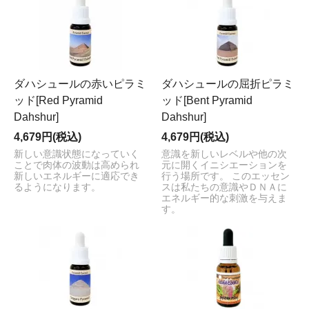
ダハシュールの赤いピラミ
ダハシュールの屈折ピラミ
ッド[Red Pyramid
ッド[Bent Pyramid
Dahshur]
Dahshur]
4,679円(税込)
4,679円(税込)
新しい意識状態になっていく
意識を新しいレベルや他の次
ことで肉体の波動は高められ
元に開くイニシエーションを
新しいエネルギーに適応でき
行う場所です。 このエッセン
るようになります。
スは私たちの意識やＤＮＡに
エネルギー的な刺激を与えま
す。