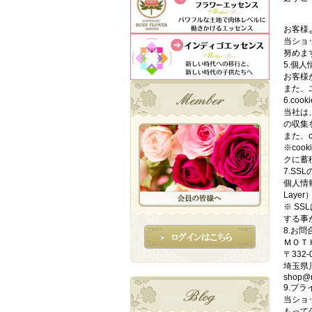
お客様
当ショ
努めま
5.個
お客様
また、
6.co
当社は
の収集
また、
※co
クに蓄
7.SS
個人情
Lay
※ S
する事
8.お問
ＭＯＴ
〒332-
埼玉県
shop@m
9.プ
当ショ
もって