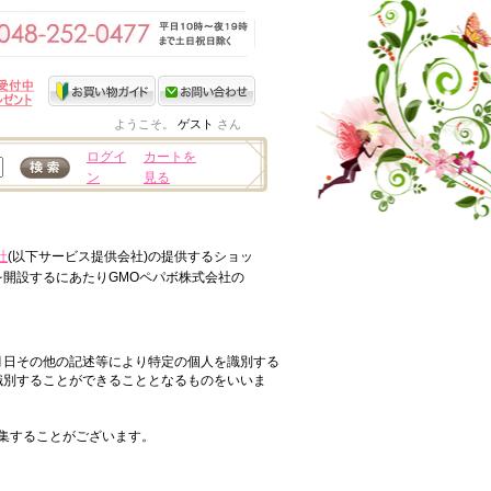
ようこそ。
ゲスト
さん
ログイ
カートを
ン
見る
社
(以下サービス提供会社)の提供するショッ
を開設するにあたりGMOペパボ株式会社の
月日その他の記述等により特定の個人を識別する
識別することができることとなるものをいいま
収集することがございます。