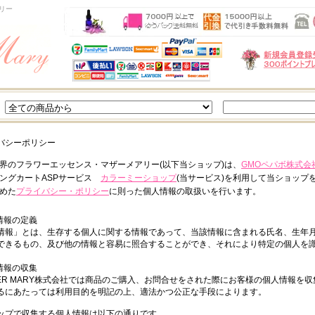
リー
バシーポリシー
界のフラワーエッセンス・マザーメアリー(以下当ショップ)は、
GMOペパボ株式会
ングカートASPサービス
カラーミーショップ
(当サービス)を利用して当ショップ
めた
プライバシー・ポリシー
に則った個人情報の取扱いを行います。
人情報の定義
情報」とは、生存する個人に関する情報であって、当該情報に含まれる氏名、生年
できるもの、及び他の情報と容易に照合することができ、それにより特定の個人を
人情報の収集
HER MARY株式会社では商品のご購入、お問合せをされた際にお客様の個人情報を
るにあたっては利用目的を明記の上、適法かつ公正な手段によります。
ップで収集する個人情報は以下の通りです。