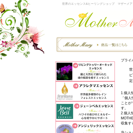
世界のエッセンス&ヒーリングショップ マザーメア
プライ
世
ピ
定
1.個
「個人
ことが
す。
2.個
MOT
収集す
当ショ