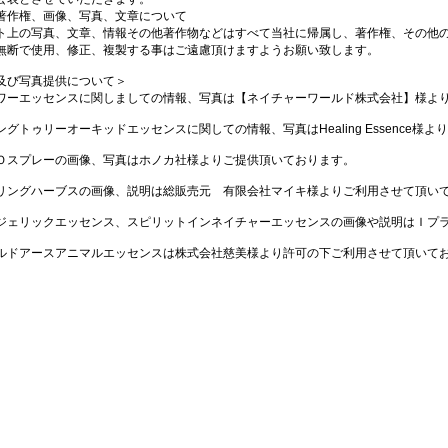
著作権、画像、写真、文章について
ト上の写真、文章、情報その他著作物などはすべて当社に帰属し、著作権、その他
無断で使用、修正、複製する事はご遠慮頂けますようお願い致します。
及び写真提供について＞
ワーエッセンスに関しましての情報、写真は【ネイチャーワールド株式会社】様よ
ングトゥリーオーキッドエッセンスに関しての情報、写真はHealing Essence様
Ｏスプレーの画像、写真はホノカ社様よりご提供頂いております。
リングハーブスの画像、説明は総販売元 有限会社マイキ様よりご利用させて頂い
ジェリックエッセンス、スピリットインネイチャーエッセンスの画像や説明はＩプ
ルドアースアニマルエッセンスは株式会社慈美様より許可の下ご利用させて頂いて