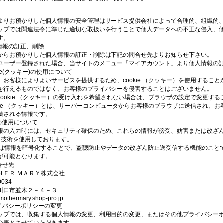
よりお預かりした個人情報の安全管理はサービス提供会社によって合理的、組織的
ップでは関連法令に準じた適切な取扱いを行うことで個人データへの不正な侵入、
す。
人情報の訂正、削除
からお預かりした個人情報の訂正・削除は下記の問合せ先よりお知らせ下さい。
ユーザー登録された場合、当サイトのメニュー「マイアカウント」より個人情報の
okie(クッキー)の使用について
、お客様によりよいサービスを提供するため、cookie （クッキー）を使用するこ
を行えるものではなく、お客様のプライバシーを侵害することはございません。
cookie （クッキー）の受け入れを希望されない場合は、ブラウザの設定で変更す
okie （クッキー）とは、サーバーコンピュータからお客様のブラウザに送信され、
積される情報です。
Lの使用について
報の入力時には、セキュリティ確保のため、これらの情報が傍受、妨害または改ざんされること
er）技術を使用しております。
SLは情報を暗号化することで、盗聴防止やデータの改ざん防止送受信する機能のこと
が可能となります。
合せ先
ＨＥＲ ＭＡＲＹ株式会社
0034
川口市並木２－４－３
othermary.shop-pro.jp
ライバシーポリシーの変更
ップでは、収集する個人情報の変更、利用目的の変更、またはその他プライバシー
公表とさせていただきます。