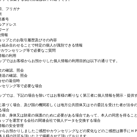
名前、フリガナ
所
話番号
ールアドレス
ワード
先情報
ショップとのお取引履歴及びその内容
記を組み合わせることで特定の個人が識別できる情報
社でカウンセリング等で必要なご質問
人情報の利用
ップではお客様からお預かりした個人情報の利用目的は以下の通りです。
注文の確認、照会
品発送の確認、照会
問合せの返信時
ウンセリング等で必要な場合
ップでは、下記の場合を除いてはお客様の断りなく第三者に個人情報を開示・提供
令に基づく場合、及び国の機関若しくは地方公共団体又はその委託を受けた者が法令
る場合
の生命、身体又は財産の保護のために必要がある場合であって、本人の同意を得るこ
ショップを運営する会社の関連会社で個人データを交換する場合
人情報の安全管理
からお預かりしましたご感想やカウンセリングなどの変化などのご感想は勝手にＨ
本人様の許可を頂いた上で掲載させて頂いております。