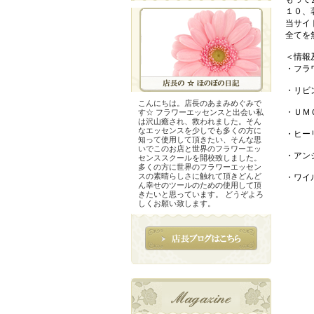
１０、
当サイ
全てを
＜情報
・フラ
・リビ
こんにちは。店長のあまみめぐみで
・ＵＭ
す☆ フラワーエッセンスと出会い私
は沢山癒され、救われました。そん
なエッセンスを少しでも多くの方に
・ヒー
知って使用して頂きたい、そんな思
いでこのお店と世界のフラワーエッ
・アン
センススクールを開校致しました。
多くの方に世界のフラワーエッセン
スの素晴らしさに触れて頂きどんど
・ワイ
ん幸せのツールのための使用して頂
きたいと思っています。 どうぞよろ
しくお願い致します。