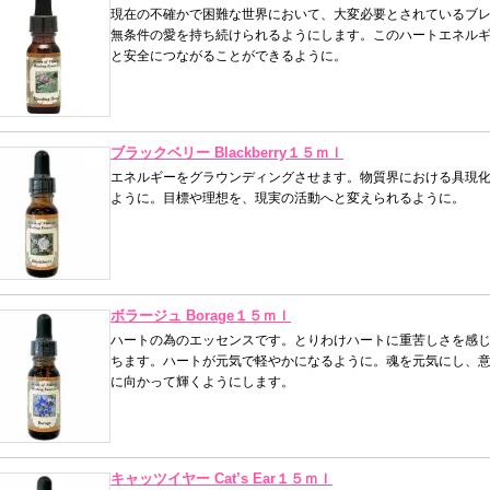
現在の不確かで困難な世界において、大変必要とされているブ
無条件の愛を持ち続けられるようにします。このハートエネル
と安全につながることができるように。
ブラックベリー Blackberry１５ｍｌ
エネルギーをグラウンディングさせます。物質界における具現化
ように。目標や理想を、現実の活動へと変えられるように。
ボラージュ Borage１５ｍｌ
ハートの為のエッセンスです。とりわけハートに重苦しさを感じ
ちます。ハートが元気で軽やかになるように。魂を元気にし、意
に向かって輝くようにします。
キャッツイヤー Cat’s Ear１５ｍｌ