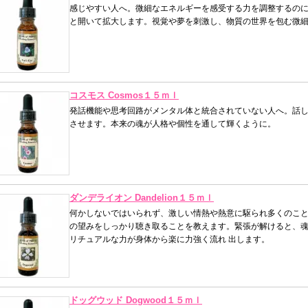
感じやすい人へ。微細なエネルギーを感受する力を調整するのに
と開いて拡大します。視覚や夢を刺激し、物質の世界を包む微細
コスモス Cosmos１５ｍｌ
発話機能や思考回路がメンタル体と統合されていない人へ。話し
させます。本来の魂が人格や個性を通して輝くように。
ダンデライオン Dandelion１５ｍｌ
何かしないではいられず、激しい情熱や熱意に駆られ多くのこと
の望みをしっかり聴き取ることを教えます。緊張が解けると、魂
リチュアルな力が身体から楽に力強く流れ 出します。
ドッグウッド Dogwood１５ｍｌ