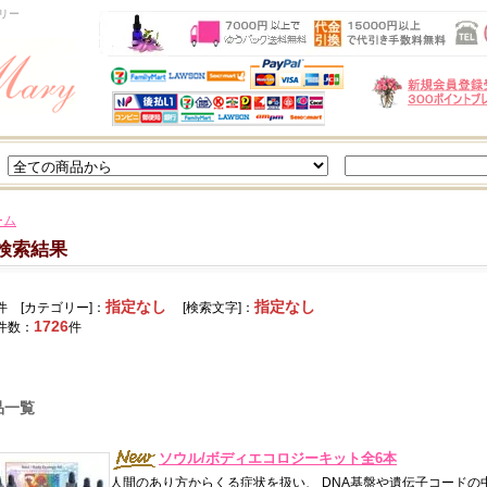
リー
ーム
検索結果
指定なし
指定なし
件 [カテゴリー]：
[検索文字]：
1726
件数：
件
品一覧
ソウル/ボディエコロジーキット全6本
人間のあり方からくる症状を扱い、 DNA基盤や遺伝子コード