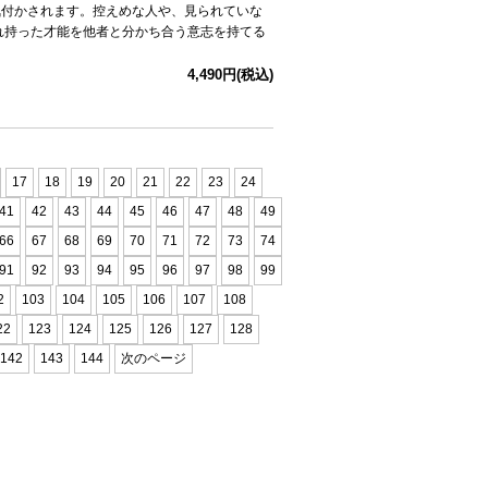
気付かされます。控えめな人や、見られていな
れ持った才能を他者と分かち合う意志を持てる
4,490円(税込)
17
18
19
20
21
22
23
24
41
42
43
44
45
46
47
48
49
66
67
68
69
70
71
72
73
74
91
92
93
94
95
96
97
98
99
2
103
104
105
106
107
108
22
123
124
125
126
127
128
142
143
144
次のページ