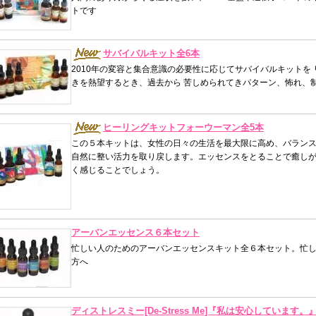
トです
サバイバルキット全6本
2010年の変容と集合意識の必要性に応じてサバイバルキットを
きを熱望するとき、過去から 苦しめられてきパターン、怖れ、
ヒーリングキットフォーウーマン全5本
この５本キットは、女性の日々の生活を最大限に高め、バラン
自然に整い活力を取り戻します。エッセンスをとることで癒し
く感じることでしょう。
アーバンエッセンス６本セット
忙しい人のためのアーバンエッセンスキット全６本セット。忙
方へ
ディストレスミー[De-Stress Me]『私は安心しています。