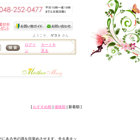
ようこそ。
ゲスト
さん
ログイ
カートを
ン
見る
[
おすすめ順
|
価格順
| 新着順 ]
の中にある光の源を目覚めさせます。全６本キッ