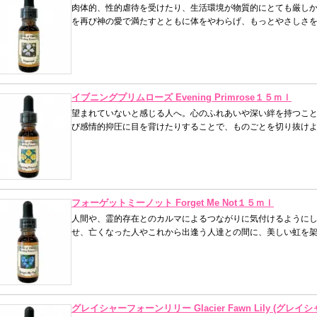
肉体的、性的虐待を受けたり、生活環境が物質的にとても厳しか
を再び神の愛で満たすとともに体をやわらげ、もっとやさしさを
イブニングプリムローズ Evening Primrose１５ｍｌ
望まれていないと感じる人へ。心のふれあいや深い絆を持つこと
び感情的抑圧に目を背けたりすることで、ものごとを切り抜けよ
フォーゲットミーノット Forget Me Not１５ｍｌ
人間や、霊的存在とのカルマによるつながりに気付けるようにし
せ、亡くなった人やこれから出逢う人達との間に、美しい虹を架
グレイシャーフォーンリリー Glacier Fawn Lily (グ