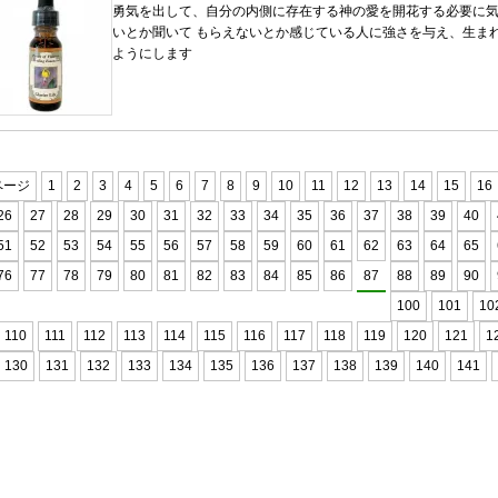
勇気を出して、自分の内側に存在する神の愛を開花する必要に
いとか聞いて もらえないとか感じている人に強さを与え、生ま
ようにします
ページ
1
2
3
4
5
6
7
8
9
10
11
12
13
14
15
16
26
27
28
29
30
31
32
33
34
35
36
37
38
39
40
51
52
53
54
55
56
57
58
59
60
61
62
63
64
65
76
77
78
79
80
81
82
83
84
85
86
87
88
89
90
100
101
10
110
111
112
113
114
115
116
117
118
119
120
121
1
130
131
132
133
134
135
136
137
138
139
140
141