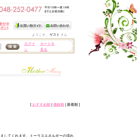
ようこそ。
ゲスト
さん
ログイ
カートを
ン
見る
[
おすすめ順
|
価格順
| 新着順 ]
覚ましてくれます。トーラスエネルギーの流れ