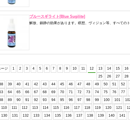
ブルースギライト[Blue Sugilite]
解放、鎮静の効果があります。瞑想、ヴィジョン等、すべての
ページ
1
2
3
4
5
6
7
8
9
10
11
12
13
14
15
16
25
26
27
28
38
39
40
41
42
43
44
45
46
47
48
49
50
51
52
63
64
65
66
67
68
69
70
71
72
73
74
75
76
77
88
89
90
91
92
93
94
95
96
97
98
99
100
101
10
110
111
112
113
114
115
116
117
118
119
120
121
1
130
131
132
133
134
135
136
137
138
139
140
141