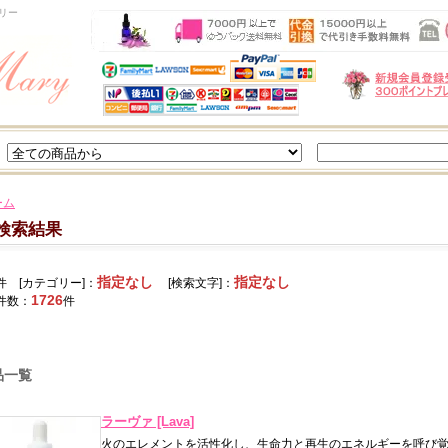
リー
ーム
検索結果
指定なし
指定なし
件 [カテゴリー]：
[検索文字]：
1726
件数：
件
品一覧
ラーヴァ [Lava]
火のエレメントを活性化し、生命力と再生のエネルギーを呼び