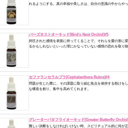
れるようにする。真の幸福や美しさは、自分の意識の中からや
バーズネストオーキッド[Bird's Nest Orchid]#5
抑圧された感情を表面に持ってくることで、それらを愛の形に
るかもしれないといった理にかなっていない感情の恐れを取り
セファランセラルブラ[Cephalanthera Rubra]#4
問題が生じた際に、その課題に取り組む焦点を保持する助けを
な構造を創り、集中を高めてくれます。
グレーターバタフライオーキッド[Greater Butterfly Orchid
難しい決断をしなければいけない時、スピリチュアル的に何が