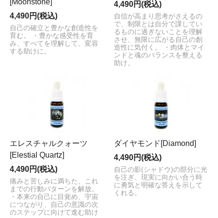
[Moonstone]
4,490円(税込)
4,490円(税込)
自信が高まり思考がさえるの
で、制限とは自分で課してい
自己の確立と豊かな創造性を
るものに過ぎないことを理解
育む。 ・豊かな感受性を育
させ、無限に広がる自己の創
み、すべてを理解して、変容
造性に気付く。 ・肉体とマイ
する助けに。
ンドと魂のバランスを整える
助け。
エレスチャルクォーツ
ダイヤモンド[Diamond]
[Elestial Quartz]
4,490円(税込)
4,490円(税込)
自己の影(シャドウ)の部分に光
を注ぎ、現実に向かい合う時
痛みと苦しみに満ちた、これ
に勇気と明確な答えを示して
までの行動パターンを解放。
くれる。
・本来の自己に目覚め、宇宙
につながり、自己の意識の次
のステップに向けて進む助け