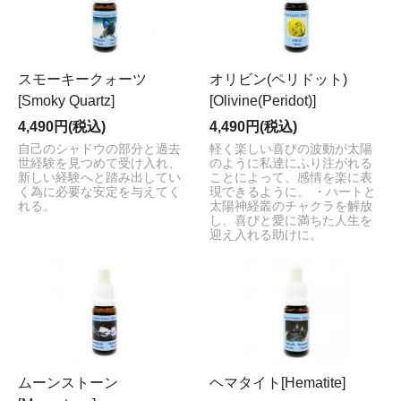
スモーキークォーツ
オリビン(ペリドット)
[Smoky Quartz]
[Olivine(Peridot)]
4,490円(税込)
4,490円(税込)
自己のシャドウの部分と過去
軽く楽しい喜びの波動が太陽
世経験を見つめて受け入れ、
のように私達にふり注がれる
新しい経験へと踏み出してい
ことによって、感情を楽に表
く為に必要な安定を与えてく
現できるように。 ・ハートと
れる。
太陽神経叢のチャクラを解放
し、喜びと愛に満ちた人生を
迎え入れる助けに。
ムーンストーン
ヘマタイト[Hematite]