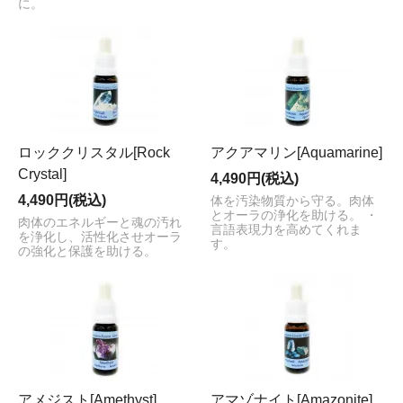
に。
ロッククリスタル[Rock
アクアマリン[Aquamarine]
Crystal]
4,490円(税込)
4,490円(税込)
体を汚染物質から守る。肉体
とオーラの浄化を助ける。 ・
肉体のエネルギーと魂の汚れ
言語表現力を高めてくれま
を浄化し、活性化させオーラ
す。
の強化と保護を助ける。
アメジスト[Amethyst]
アマゾナイト[Amazonite]