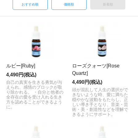
おすすめ順
価格順
新着順
ルビー[Ruby]
ローズクォーツ[Rose
Quartz]
4,490円(税込)
4,490円(税込)
自己の真実を生きる勇気が与
えられ、感情のブロックが取
頭が混乱して人生の選択がで
り除かれる。 ・自分と他者の
きないような時、愛に満ちた
全存在の愛を受け入れる生き
穏やかな波動をもたらし、正
方を認めることができるよう
しい導き手となり、音楽・芸
に。
術・美・創造性などを理解で
きるようにサポート。