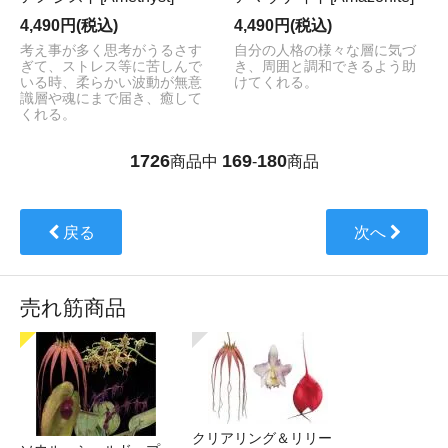
4,490円(税込)
4,490円(税込)
考え事が多く思考がうるさす
自分の人格の様々な層に気づ
ぎて、ストレス等に苦しんで
き、周囲と調和できるよう助
いる時、柔らかい波動が無意
けてくれる。
識層や魂にまで届き、癒して
くれる。
1726
169
180
商品中
-
商品
戻る
次へ
売れ筋商品
クリアリング＆リリー