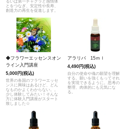
るいは第一チャクラと感情体
とをつなぎ、安定性や長寿、
創造力の再生を促進します。
◆フラワーエッセンスオン
アラリバ 15ｍｌ
ライン入門講座
4,490円(税込)
5,000円(税込)
自分の使命や魂の願望を理解
する。願いを強くもってそれ
世界の各国のフラワーエッセ
を実現できるように。思考の
ンスに興味はあるけど、どん
整理、肉体的にも元気にな
なものかよくわからない。。
る。
少し体験してみたい！そんな
方に体験入門講座がスタート
致しました☆