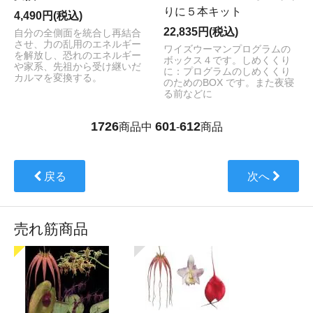
りに５本キット
4,490円(税込)
22,835円(税込)
自分の全側面を統合し再結合
させ、力の乱用のエネルギー
ワイズウーマンプログラムの
を解放し、恐れのエネルギー
ボックス４です。しめくくり
や家系、先祖から受け継いだ
に：プログラムのしめくくり
カルマを変換する。
のためのBOX です。また夜寝
る前などに
1726
601
612
商品中
-
商品
戻る
次へ
売れ筋商品