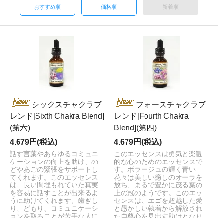
おすすめ順
価格順
新着順
シックスチャクラブ
フォースチャクラブ
レンド[Sixth Chakra Blend]
レンド[Fourth Chakra
(第六)
Blend](第四)
4,679円(税込)
4,679円(税込)
話す言葉やあらゆるコミュニ
このエッセンスは勇気と楽観
ケーションの向上を助け、の
的な心のためのエッセンスで
どやあごの緊張をサポートし
す。ボラージュの輝く青い
てくれます。このエッセンス
花々は美しい癒しのオーラを
は、長い間埋もれていた真実
放ち、まるで豊かに茂る葉の
を容易に話すことが出来るよ
上の冠のようです。このエッ
うに助けてくれます。歯ぎし
センスは、エゴを超越した愛
り、どもり、コミュニケーシ
と愚かしい執着から解放され
ョンを取ることが苦手な人に
た自尊心を見出す助けとなり