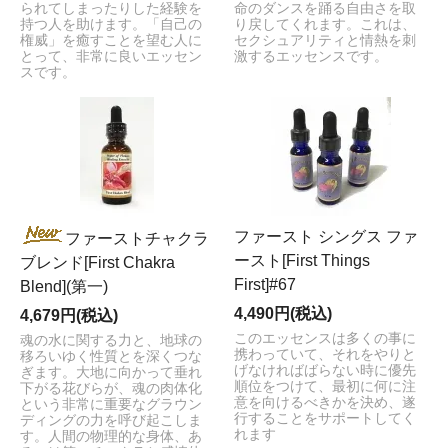
られてしまったりした経験を
命のダンスを踊る自由さを取
持つ人を助けます。「自己の
り戻してくれます。これは、
権威」を癒すことを望む人に
セクシュアリティと情熱を刺
とって、非常に良いエッセン
激するエッセンスです。
スです。
ファースト シングス ファ
ファーストチャクラ
ースト[First Things
ブレンド[First Chakra
First]#67
Blend](第一)
4,490円(税込)
4,679円(税込)
このエッセンスは多くの事に
魂の水に関する力と、地球の
携わっていて、それをやりと
移ろいゆく性質とを深くつな
げなければばらない時に優先
ぎます。大地に向かって垂れ
順位をつけて、最初に何に注
下がる花びらが、魂の肉体化
意を向けるべきかを決め、遂
という非常に重要なグラウン
行することをサポートしてく
ディングの力を呼び起こしま
れます
す。人間の物理的な身体、あ