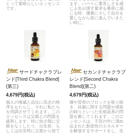
とって素晴らしいエッセンス
ます。ハートに重苦しさを感
です。
じ人生が課す要求を重荷に感
じる時、優雅にそして自分を
愛しながら前に進んでいきた
い時に。
サードチャクラブレ
セカンドチャクラブ
ンド[Third Chakra Blend]
レンド[Second Chakra
(第三)
Blend](第二)
4,679円(税込)
4,679円(税込)
個人の権威と品位に高次の秩
腰や背骨のブロックを取り除
序をもたらし、それに私たち
き、妊娠に関する問題や感覚
を同調させてくれます。この
の鈍りといった生殖器系の問
エッセンスは父親との問題を
題を癒してくれます。このエ
緩和します。特に幼少期に父
ッセンスは、子宮の中に溜め
親をなくしたり、出生前、も
込まれた創造性のエネルギー
しくは出生時に父親から捨て
を解放するサポートをし、生