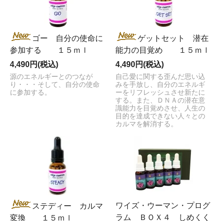
ゴー 自分の使命に
ゲットセット 潜在
参加する １５ｍｌ
能力の目覚め １５ｍｌ
4,490円(税込)
4,490円(税込)
源のエネルギーとのつなが
自己愛に関する歪んだ思い込
り・・・そして、自分の使命
みを手放し、自分のエネルギ
に参加する。
ーをリフレッシュさせ新たに
する。また、ＤＮＡの潜在意
識能力を目覚めさせ、人生の
目的を達成できない人々との
カルマを解消する。
ワイズ・ウーマン・プログ
ステディー カルマ
ラム ＢＯＸ４ しめくく
変換 １５ｍｌ