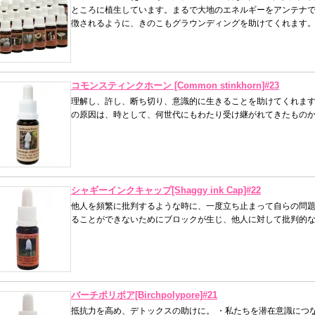
ところに植生しています。まるで大地のエネルギーをアンテナ
徴されるように、きのこもグラウンディングを助けてくれます
コモンスティンクホーン [Common stinkhorn]#23
理解し、許し、断ち切り、意識的に生きることを助けてくれま
の原因は、時として、何世代にもわたり受け継がれてきたもの
シャギーインクキャップ[Shaggy ink Cap]#22
他人を頻繁に批判するような時に、一度立ち止まって自らの問題
ることができないためにブロックが生じ、他人に対して批判的
バーチポリポア[Birchpolypore]#21
抵抗力を高め、デトックスの助けに。 ・私たちを潜在意識につ