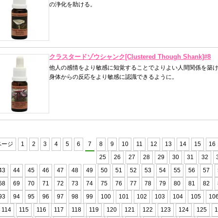
の浄化を助ける。
クラスタードゾウシャンク[Clustered Though Shank]#8
他人の感情をより敏感に知覚することでよりよい人間関係を築け
身体からの反応をより敏感に認識できるように。
ページ
1
2
3
4
5
6
7
8
9
10
11
12
13
14
15
16
25
26
27
28
29
30
31
32
43
44
45
46
47
48
49
50
51
52
53
54
55
56
57
68
69
70
71
72
73
74
75
76
77
78
79
80
81
82
93
94
95
96
97
98
99
100
101
102
103
104
105
10
114
115
116
117
118
119
120
121
122
123
124
125
1