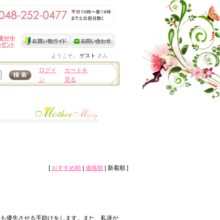
ようこそ。
ゲスト
さん
ログイ
カートを
ン
見る
[
おすすめ順
|
価格順
| 新着順 ]
りも優先させる手助けをします。また、私達が