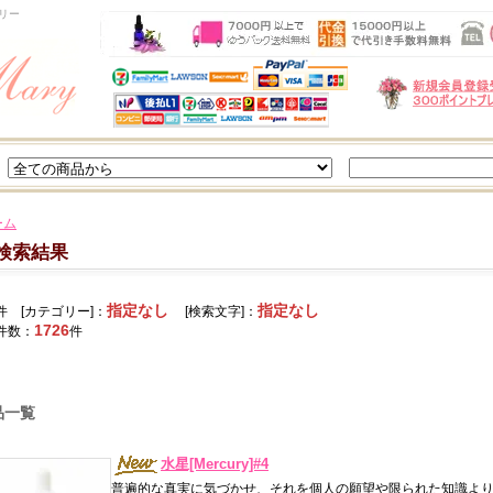
リー
ーム
検索結果
指定なし
指定なし
件 [カテゴリー]：
[検索文字]：
1726
件数：
件
品一覧
水星[Mercury]#4
普遍的な真実に気づかせ、それを個人の願望や限られた知識よ