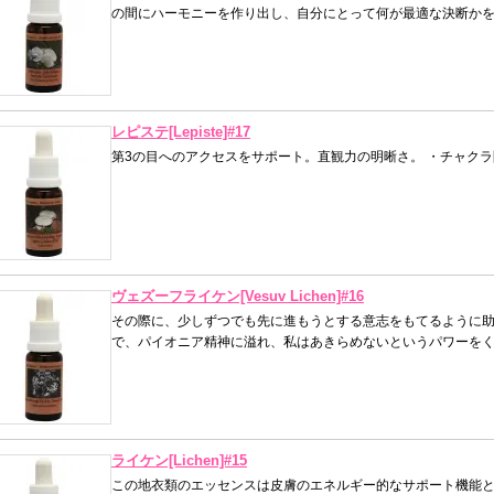
の間にハーモニーを作り出し、自分にとって何が最適な決断か
レピステ[Lepiste]#17
第3の目へのアクセスをサポート。直観力の明晰さ。 ・チャク
ヴェズーフライケン[Vesuv Lichen]#16
その際に、少しずつでも先に進もうとする意志をもてるように助
で、パイオニア精神に溢れ、私はあきらめないというパワーを
ライケン[Lichen]#15
この地衣類のエッセンスは皮膚のエネルギー的なサポート機能