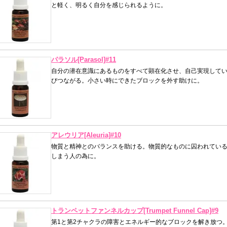
と軽く、明るく自分を感じられるように。
パラソル[Parasol]#11
自分の潜在意識にあるものをすべて顕在化させ、自己実現してい
びつながる。小さい時にできたブロックを外す助けに。
アレウリア[Aleuria]#10
物質と精神とのバランスを助ける。物質的なものに囚われてい
しまう人の為に。
トランペットファンネルカップ[Trumpet Funnel Cap]#9
第1と第2チャクラの障害とエネルギー的なブロックを解き放つ