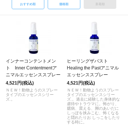
おすすめ順
価格順
新着順
インナーコンテントメン
ヒーリングザパスト
ト Inner Contentmentア
Healing the Pastアニマル
ニマルエッセンススプレー
エッセンススプレー
4,521円(税込)
4,521円(税込)
ＮＥＷ！動物ようのスプレー
ＮＥＷ！動物ようのスプレー
タイプのエッセンスシリー
タイプのエッセンスシリー
ズ.。
ズ.。過去に経験した身体的な
虐待やトラウマに。怖がり、
臆病、震える、脚のあいだに
しっぽを挟みこむ、怖くなる
と隠れたりお しっこをしたり
する時に。