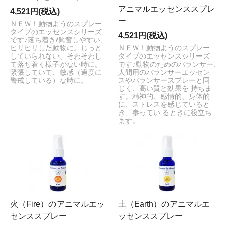
アニマルエッセンススプレ
4,521円(税込)
ー
ＮＥＷ！動物ようのスプレー
タイプのエッセンスシリーズ
4,521円(税込)
です♪落ち着き/興奮しやすい、
ピリピリした動物に。じっと
ＮＥＷ！動物ようのスプレー
していられない、そわそわし
タイプのエッセンスシリーズ
て落ち着く様子がない時に。
です♪動物のためのバランサー.
緊張していて、敏感（過度に
人間用のバランサーエッセン
警戒している）な時に。
スやバランサースプレーと同
じく、高い質と効果を 持ちま
す。精神的、感情的、身体的
に、ストレスを感じていると
き、参ってい るときに役立ち
ます。
火（Fire）のアニマルエッ
土（Earth）のアニマルエ
センススプレー
ッセンススプレー