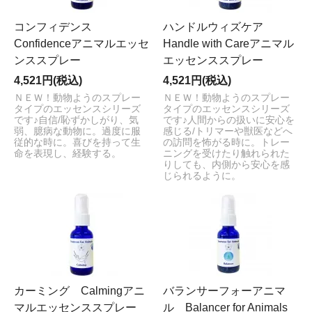
コンフィデンス
ハンドルウィズケア
Confidenceアニマルエッセ
Handle with Careアニマル
ンススプレー
エッセンススプレー
4,521円(税込)
4,521円(税込)
ＮＥＷ！動物ようのスプレー
ＮＥＷ！動物ようのスプレー
タイプのエッセンスシリーズ
タイプのエッセンスシリーズ
です♪自信/恥ずかしがり、気
です♪人間からの扱いに安心を
弱、臆病な動物に。過度に服
感じる/トリマーや獣医などへ
従的な時に。喜びを持って生
の訪問を怖がる時に。トレー
命を表現し、経験する。
ニングを受けたり触れられた
りしても、内側から安心を感
じられるように。
カーミング Calmingアニ
バランサーフォーアニマ
マルエッセンススプレー
ル Balancer for Animals