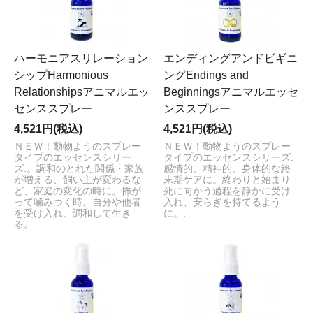
ハーモニアスリレーション
エンディングアンドビギニ
シップHarmonious
ングEndings and
Relationshipsアニマルエッ
Beginningsアニマルエッセ
センススプレー
ンススプレー
4,521円(税込)
4,521円(税込)
ＮＥＷ！動物ようのスプレー
ＮＥＷ！動物ようのスプレー
タイプのエッセンスシリー
タイプのエッセンスシリーズ.
ズ.。調和のとれた関係・家族
感情的、精神的、身体的な終
が増える、飼い主が変わるな
末期ケアに。終わりと始まり
ど、家庭の変化の時に。怖が
死に向かう過程を静かに受け
って噛みつく時。自分や他者
入れ、安らぎを持てるよう
を受け入れ、調和して生き
に。.
る。