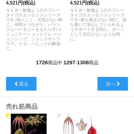
4,521円(税込)
4,521円(税込)
ＮＥＷ！動物ようのスプレー
ＮＥＷ！動物ようのスプレー
タイプのエッセンスシリーズ
タイプのエッセンスシリーズ
です♪弱々しく、元気がない時
です♪落ち着きがない時に。落
に。仲間とつながり、バラン
ち着いて安心していられるよ
スとハーモニーをもたらす/コ
うサポートする時に。ボーっ
ミュニケーションとリレ ーシ
として反応がないような時
ョンシップ。ショックやトラ
に。
ウマ、ケガ、パニックの解放
に。
1726
1297
1308
商品中
-
商品
戻る
次へ
売れ筋商品