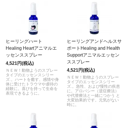
ヒーリングハート
ヒーリングアンドヘルスサ
Healing Heartアニマルエ
ポートHealing and Health
ッセンススプレー
Supportアニマルエッセン
ススプレー
4,521円(税込)
4,521円(税込)
ＮＥＷ！動物ようのスプレー
タイプのエッセンスシリー
ＮＥＷ！動物ようのスプレー
ズ.。ハートを癒す。感情や身
タイプのエッセンスシリー
体に受けたトラウマや虐待の
ズ.。急性、および慢性の疾患
経験に。喜びを持って生命を
に。アロパシー（逆症療法）
表現できるように。
や代替療法と一緒につかう と
大変効果的です。元気がない
時に。