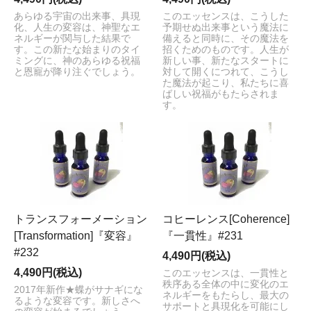
あらゆる宇宙の出来事、具現
このエッセンスは、こうした
化、人生の変容は、神聖なエ
予期せぬ出来事という魔法に
ネルギーが関与した結果で
備えると同時に、その魔法を
す。この新たな始まりのタイ
招くためのものです。人生が
ミングに、神のあらゆる祝福
新しい事、新たなスタートに
と恩寵が降り注ぐでしょう。
対して開くにつれて、こうし
た魔法が起こり、私たちに喜
ばしい祝福がもたらされま
す。
トランスフォーメーション
コヒーレンス[Coherence]
[Transformation]『変容』
『一貫性』#231
#232
4,490円(税込)
4,490円(税込)
このエッセンスは、一貫性と
秩序ある全体の中に変化のエ
2017年新作★蝶がサナギにな
ネルギーをもたらし、最大の
るような変容です。新しさへ
サポートと具現化を可能にし