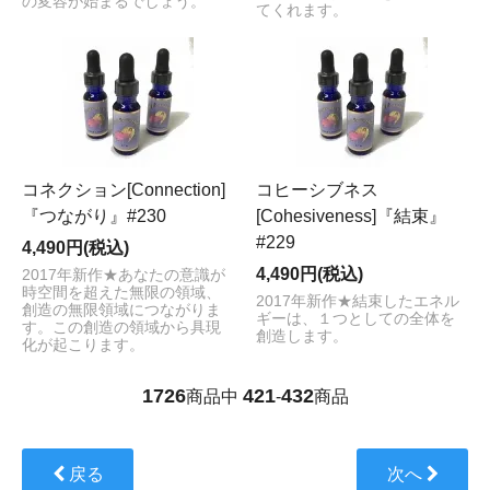
の変容が始まるでしょう。
てくれます。
コネクション[Connection]
コヒーシブネス
『つながり』#230
[Cohesiveness]『結束』
#229
4,490円(税込)
4,490円(税込)
2017年新作★あなたの意識が
時空間を超えた無限の領域、
2017年新作★結束したエネル
創造の無限領域につながりま
ギーは、１つとしての全体を
す。この創造の領域から具現
創造します。
化が起こります。
1726
421
432
商品中
-
商品
戻る
次へ