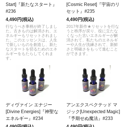
Start]『新たなスタート』
[Cosmic Reset]『宇宙のリ
#236
セット』#235
4,490円(税込)
4,490円(税込)
行なうべき事柄が終了しまし
2017年新作★リセットを行な
た。古きものは解消され、エ
うと秩序が戻り、役に立たな
ネルギーもリセットされまし
くなった古いエネルギーが解
た。このエッセンスは、人生
消されて、私たちのエネルギ
で新しいものを創造し、新た
ーや人生が洗練されて、新鮮
なスタートを切るためのエネ
さと明確さをもって進むこと
ルギーをもたらしてくれま
ができます。
す。
ディヴァイン エナジー
アンエクスペクテッド マ
[Divine Energies]『神聖な
ジック[Unexpected Magic]
エネルギー』#234
『予期せぬ魔法』#233
4,490円(税込)
4,490円(税込)