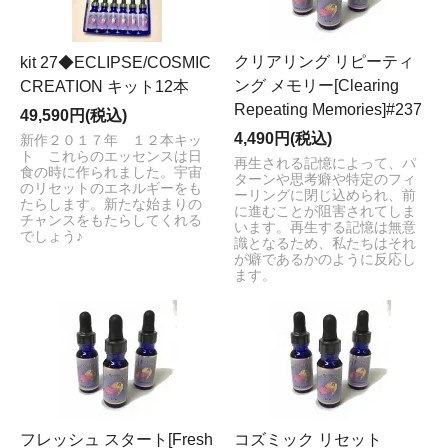
クリアリング リピーティ
kit 27◆ECLIPSE/COSMIC
ング メモリー[Clearing
CREATION キット12本
Repeating Memories]#237
49,590円(税込)
4,490円(税込)
新作２０１７年 １２本キッ
ト これらのエッセンスは日
再生される記憶によって、パ
食の時に作られました。宇宙
ターンや思考癖や特定のフィ
のリセットのエネルギーをも
ーリングに閉じ込められ、前
たらします。新たな始まりの
に進むことが阻害されてしま
チャンスをもたらしてくれる
います。再生する記憶は無意
でしょう♪
識となるため、私たちはそれ
が癖であるかのように反応し
ます。
フレッシュ スタート[Fresh
コズミック リセット