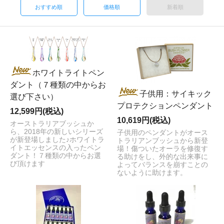
おすすめ順
価格順
新着順
ホワイトライトペン
ダント（７種類の中からお
子供用：サイキック
選び下さい）
プロテクションペンダント
12,599円(税込)
10,619円(税込)
オーストラリアブッシュか
ら、2018年の新しいシリーズ
子供用のペンダントがオース
が新登場しました♪ホワイトラ
トラリアンブッシュから新登
イトエッセンスの入ったペン
場！傷ついたオーラを修復す
ダント！７種類の中からお選
る助けをし、外的な出来事に
び頂けます
よってバランスを崩すことの
ないように助けます。