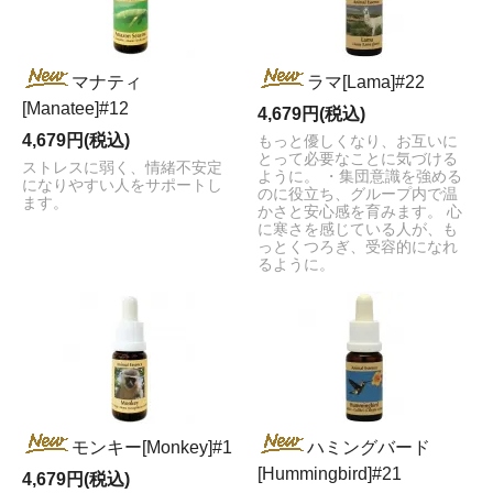
マナティ
ラマ[Lama]#22
[Manatee]#12
4,679円(税込)
4,679円(税込)
もっと優しくなり、お互いに
とって必要なことに気づける
ストレスに弱く、情緒不安定
ように。 ・集団意識を強める
になりやすい人をサポートし
のに役立ち、グループ内で温
ます。
かさと安心感を育みます。 心
に寒さを感じている人が、も
っとくつろぎ、受容的になれ
るように。
モンキー[Monkey]#1
ハミングバード
[Hummingbird]#21
4,679円(税込)