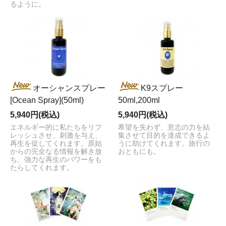
るように。
オーシャンスプレー
K9スプレー
[Ocean Spray](50ml)
50ml,200ml
5,940円(税込)
5,940円(税込)
エネルギー的に私たちをリフ
希望を失わず、意志の力を結
レッシュさせ、刺激を与え、
集させて目的を達成できるよ
再生を促してくれます。原始
うに助けてくれます。旅行の
からの完全なる情報を解き放
おともにも。
ち、強力な再生のパワーをも
たらしてくれます。