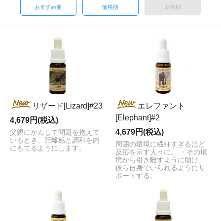
おすすめ順
価格順
新着順
リザード[Lizard]#23
エレファント
[Elephant]#2
4,679円(税込)
4,679円(税込)
父親にかんして問題を抱えて
いるとき、距離感と調和を内
周囲の環境に繊細すぎるほど
にもてるようにします。
反応を示す人々に。 ・その環
境から引き離すように助け、
彼ら自身でいられるようにサ
ポートする。