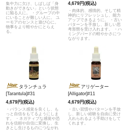
4,679円(税込)
集中力に欠け、しばしば「身
動きができない」という状態
・肉体的、感情的、そして精
に陥る人に。 ・グループの中
神的にリフレッシュし、能力
にいることが難しい人に。 ユ
アップできるように。 ・古い
ーモアのセンスと遊び心に。
パターンを手放し、新しい思
物事をより軽やかにとらえ
考形態を受け入れます。 ・ハ
る。
ミングバードの軽やかさにつ
ながります。
タランチュラ
アリゲーター
[Tarantula]#31
[Alligator]#11
4,679円(税込)
4,679円(税込)
・バランス感覚を良くし、も
・古い習慣やパターンを手放
っと自信をもてるようにしま
し、新しい経験を自由に受け
す。 ・ネガティブな感覚や恐
入れられるよう手助けをして
れを信頼や自信に変換し、生
くれます。
きとし生けるものにつながれ