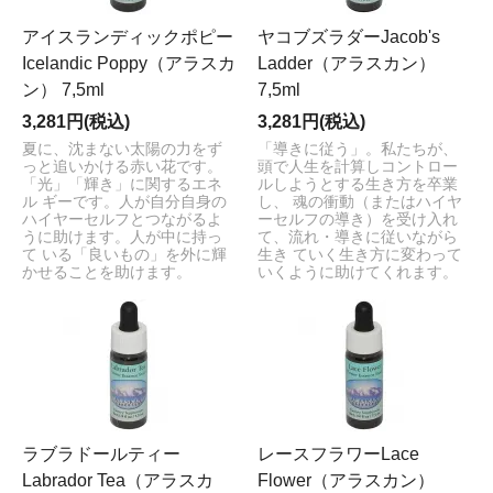
アイスランディックポピー
ヤコブズラダーJacob's
Icelandic Poppy（アラスカ
Ladder（アラスカン）
ン） 7,5ml
7,5ml
3,281円(税込)
3,281円(税込)
夏に、沈まない太陽の力をず
「導きに従う」。私たちが、
っと追いかける赤い花です。
頭で人生を計算しコントロー
「光」「輝き」に関するエネ
ルしようとする生き方を卒業
ル ギーです。人が自分自身の
し、 魂の衝動（またはハイヤ
ハイヤーセルフとつながるよ
ーセルフの導き）を受け入れ
うに助けます。人が中に持っ
て、流れ・導きに従いながら
て いる「良いもの」を外に輝
生き ていく生き方に変わって
かせることを助けます。
いくように助けてくれます。
ラブラドールティー
レースフラワーLace
Labrador Tea（アラスカ
Flower（アラスカン）