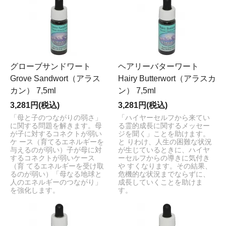
グローブサンドワート
ヘアリーバターワート
Grove Sandwort（アラス
Hairy Butterwort（アラスカ
カン） 7,5ml
ン） 7,5ml
3,281円(税込)
3,281円(税込)
「母と子のつながりの弱さ」
「ハイヤーセルフから来てい
に関する問題を解きます。母
る霊的成長に関するメッセー
が子に対するコネクトが弱い
ジを聞く」ことを助けます。
ケ ース（育てるエネルギーを
と りわけ、人生の困難な状況
与えるのが弱い）子が母に対
が生じているときに、ハイヤ
するコネクトが弱いケース
ーセルフからの導きに気付き
（育 てるエネルギーを受け取
や すくなります。その結果、
るのが弱い）「母なる地球と
危機的な状況までならずに、
人のエネルギーのつながり」
成長していくことを助けま
を強化します。
す。