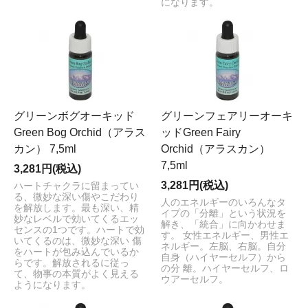
になります。
グリーンボグオーキッド
グリーンフェアリーオーキ
Green Bog Orchid（アラス
ッドGreen Fairy
カン） 7,5ml
Orchid（アラスカン）
7,5ml
3,281円(税込)
3,281円(税込)
ハートチャクラに留まってい
る、微妙な深い傷やこだわり
人のエネルギーのいろんなタ
を解放します。最も深い、精
イプの「分離」という状況を
妙なレベルで効いてくるエッ
解き、「統合」に向かわせま
センスの1つです。ハートで効
す。 女性エネルギー、男性エ
いてくるのは、微妙な深い 傷
ネルギー。左脳、右脳。自分
をハートが包み込んでいるか
自身（ハイヤーセルフ）から
らです。解放されるに従っ
の分 離。ハイヤーセルフ、ロ
て、物事の本質がよく見える
ウアーセルフ。
ようになります。