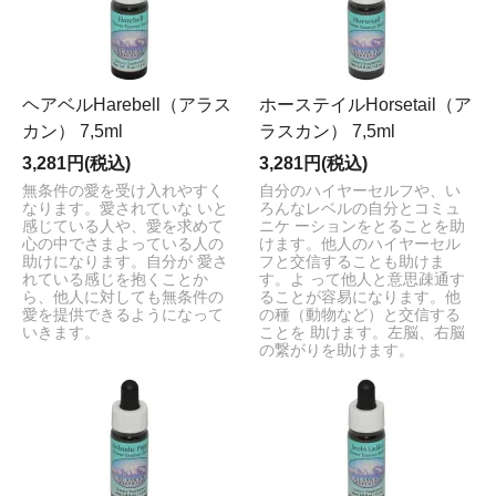
ヘアベルHarebell（アラス
ホーステイルHorsetail（ア
カン） 7,5ml
ラスカン） 7,5ml
3,281円(税込)
3,281円(税込)
無条件の愛を受け入れやすく
自分のハイヤーセルフや、い
なります。愛されていな いと
ろんなレベルの自分とコミュ
感じている人や、愛を求めて
ニケ ーションをとることを助
心の中でさまよっている人の
けます。他人のハイヤーセル
助けになります。自分が 愛さ
フと交信することも助けま
れている感じを抱くことか
す。よ って他人と意思疎通す
ら、他人に対しても無条件の
ることが容易になります。他
愛を提供できるようになって
の種（動物など）と交信する
いきます。
ことを 助けます。左脳、右脳
の繋がりを助けます。