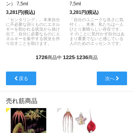
ン） 7,5ml
7,5ml
3,281円(税込)
3,281円(税込)
「センタリング」。本来自分
「自分のユニークな良さに気
に不必要な回りものにエネル
付く」。本来、私たちは一人
ギーを割かれる状況から抜け
ひとり素晴らしい存在です。
出て、自分に必要なものにエ
そ のことに気付かず自分はあ
ネルギーを集中する状況を作
まり重要でないと感じている
り出すことを助けます。
人のためのエッセンスです。
1726
1225
1236
商品中
-
商品
戻る
次へ
売れ筋商品