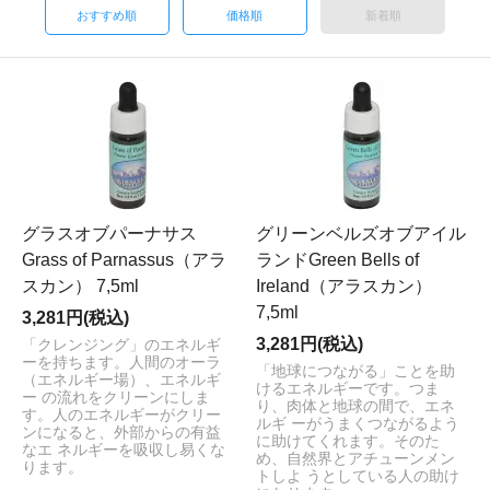
おすすめ順
価格順
新着順
グラスオブパーナサス
グリーンベルズオブアイル
Grass of Parnassus（アラ
ランドGreen Bells of
スカン） 7,5ml
Ireland（アラスカン）
7,5ml
3,281円(税込)
3,281円(税込)
「クレンジング」のエネルギ
ーを持ちます。人間のオーラ
「地球につながる」ことを助
（エネルギー場）、エネルギ
けるエネルギーです。つま
ー の流れをクリーンにしま
り、肉体と地球の間で、エネ
す。人のエネルギーがクリー
ルギ ーがうまくつながるよう
ンになると、外部からの有益
に助けてくれます。そのた
なエ ネルギーを吸収し易くな
め、自然界とアチューンメン
ります。
トしよ うとしている人の助け