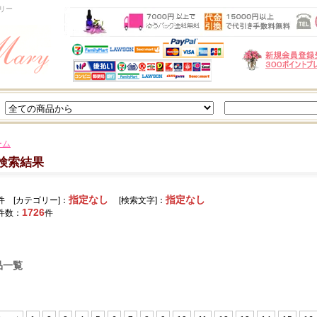
リー
ーム
検索結果
指定なし
指定なし
件 [カテゴリー]：
[検索文字]：
1726
件数：
件
品一覧