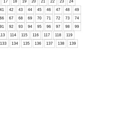
17
18
19
20
21
22
23
24
41
42
43
44
45
46
47
48
49
66
67
68
69
70
71
72
73
74
91
92
93
94
95
96
97
98
99
113
114
115
116
117
118
119
133
134
135
136
137
138
139