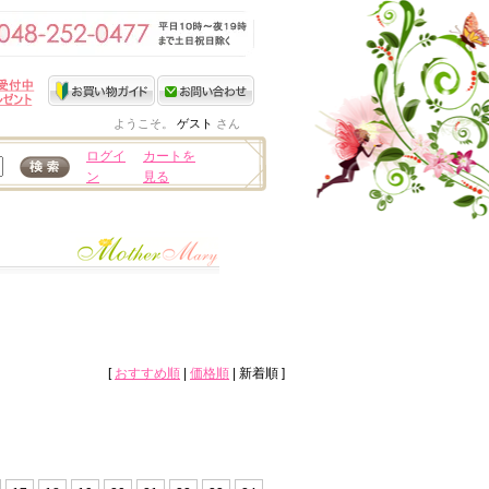
ようこそ。
ゲスト
さん
ログイ
カートを
ン
見る
[
おすすめ順
|
価格順
| 新着順 ]