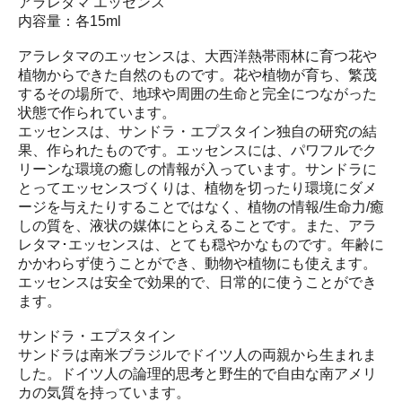
アラレタマ エッセンス
内容量：各15ml
アラレタマのエッセンスは、大西洋熱帯雨林に育つ花や
植物からできた自然のものです。花や植物が育ち、繁茂
するその場所で、地球や周囲の生命と完全につながった
状態で作られています。
エッセンスは、サンドラ・エプスタイン独自の研究の結
果、作られたものです。エッセンスには、パワフルでク
リーンな環境の癒しの情報が入っています。サンドラに
とってエッセンスづくりは、植物を切ったり環境にダメ
ージを与えたりすることではなく、植物の情報/生命力/癒
しの質を、液状の媒体にとらえることです。また、アラ
レタマ･エッセンスは、とても穏やかなものです。年齢に
かかわらず使うことができ、動物や植物にも使えます。
エッセンスは安全で効果的で、日常的に使うことができ
ます。
サンドラ・エプスタイン
サンドラは南米ブラジルでドイツ人の両親から生まれま
した。ドイツ人の論理的思考と野生的で自由な南アメリ
カの気質を持っています。