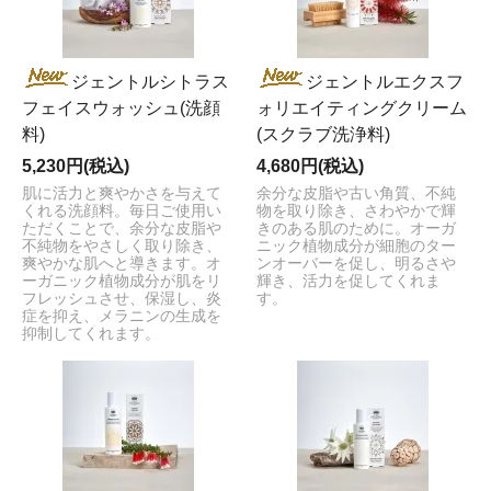
ジェントルシトラス
ジェントルエクスフ
フェイスウォッシュ(洗顔
ォリエイティングクリーム
料)
(スクラブ洗浄料)
5,230円(税込)
4,680円(税込)
肌に活力と爽やかさを与えて
余分な皮脂や古い角質、不純
くれる洗顔料。毎日ご使用い
物を取り除き、さわやかで輝
ただくことで、余分な皮脂や
きのある肌のために。オーガ
不純物をやさしく取り除き、
ニック植物成分が細胞のター
爽やかな肌へと導きます。オ
ンオーバーを促し、明るさや
ーガニック植物成分が肌をリ
輝き、活力を促してくれま
フレッシュさせ、保湿し、炎
す。
症を抑え、メラニンの生成を
抑制してくれます。