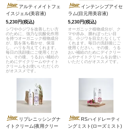
アルティメイトフェ
インテンシブアイセ
イスジェル(美容液)
ラム(目元用美容液)
5,230円(税込)
5,230円(税込)
シワや小ジワを改善したい方
オーガニック植物成分が、ク
のために、強力な抗酸化作用
マや赤み、腫れぼったい目
を持つオーガニック植物成分
元、小ジワを目立たなくして
が、肌を落ち着かせ、保湿
くれます。毎日の洗顔後にご
し、ハリを与えてくれます。
使用ください。その後、うる
毎日の洗顔後にご使用くださ
おい補給のためにデイクリー
い。その後、うるおい補給の
ムやナイトクリームをお使い
ためにデイクリームやナイト
いただくのがオススメです。
クリームをお使いいただくの
がオススメです。
リプレニッシングナ
RSハイドレーティ
イトクリーム(夜用クリー
ングミスト(ローズミスト)