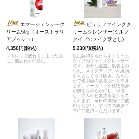
エマージェンシーク
ピュリファイングク
リーム50g（オーストラリ
リームクレンザー(ミルク
アブッシュ）
タイプのメイク落とし)
4,350円(税込)
5,230円(税込)
ストレスで疲れてしまった肌
肌に調和をもたらすクリーム
に、肌あれの問題に
タイプのフェイスクレンザー
です。余分な皮脂、肌表面の
汚れ、メイクアップ、不純物
をやさしく取り除き、なめら
かで透明感のある肌へと導き
ます。オーガニック植物成分
が肌をなめらかにし、保湿
し、赤みや色素沈着を抑えて
くれます。毎日の洗顔にご使
用ください。すべての肌タイ
プにご使用いただけます。