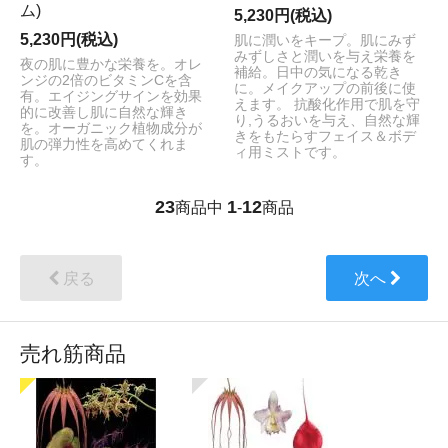
ム)
5,230円(税込)
5,230円(税込)
肌に潤いをキープ。肌にみず
みずしさと潤いを与え栄養を
夜の肌に豊かな栄養を。オレ
補給。日中の気になる乾き
ンジの2倍のビタミンCを含
に。メイクアップの前後に使
有。エイジングサインを効果
えます。 抗酸化作用で肌を守
的に改善し肌に自然な輝き
り,うるおいを与え、自然な輝
を。オーガニック植物成分が
きをもたらすフェイス＆ボデ
肌の弾力性を高めてくれま
ィ用ミストです。
す。
23
1
12
商品中
-
商品
戻る
次へ
売れ筋商品