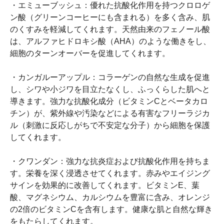
・エミューブッシュ：優れた抗酸化作用を持つクロロゲ
ン酸（グリーンコーヒーにも含まれる）を多く含み、肌
のくすみを軽減してくれます。天然由来のフェノール酸
は、アルファヒドロキシ酸（AHA）のような働きをし、
細胞のターンオーバーを促進してくれます。
・カンガルーアップル：コラーゲンの自然な生成を促進
し、シワや小ジワを目立たなくし、ふっくらした肌へと
導きます。強力な抗酸化成分（ビタミンCとベータカロ
チン）が、紫外線や汚染などによる有害なフリーラジカ
ル（刺激に反応しがちで不安定な分子）から細胞を保護
してくれます。
・クワンダン：強力な抗炎症および抗酸化作用を持ちま
す。栄養を深く浸透させてくれます。赤みやエイジング
サインを効果的に改善してくれます。ビタミンE、葉
酸、マグネシウム、カルシウムを豊富に含み、オレンジ
の2倍のビタミンCを含有します。健康な肌と自然な輝き
をもたらしてくれます。