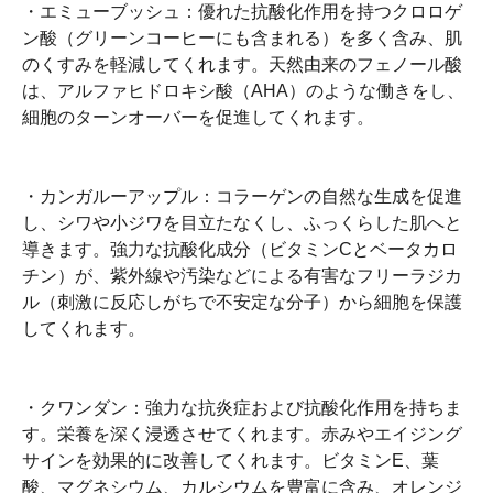
・エミューブッシュ：優れた抗酸化作用を持つクロロゲ
ン酸（グリーンコーヒーにも含まれる）を多く含み、肌
のくすみを軽減してくれます。天然由来のフェノール酸
は、アルファヒドロキシ酸（AHA）のような働きをし、
細胞のターンオーバーを促進してくれます。
・カンガルーアップル：コラーゲンの自然な生成を促進
し、シワや小ジワを目立たなくし、ふっくらした肌へと
導きます。強力な抗酸化成分（ビタミンCとベータカロ
チン）が、紫外線や汚染などによる有害なフリーラジカ
ル（刺激に反応しがちで不安定な分子）から細胞を保護
してくれます。
・クワンダン：強力な抗炎症および抗酸化作用を持ちま
す。栄養を深く浸透させてくれます。赤みやエイジング
サインを効果的に改善してくれます。ビタミンE、葉
酸、マグネシウム、カルシウムを豊富に含み、オレンジ