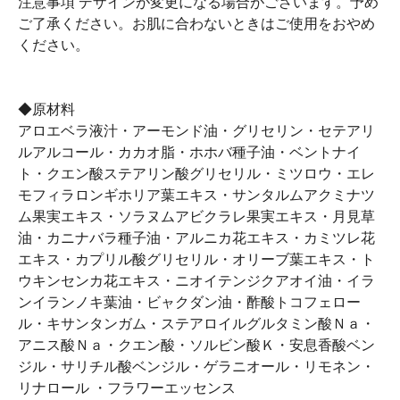
注意事項 デザインが変更になる場合がございます。予め
ご了承ください。お肌に合わないときはご使用をおやめ
ください。
◆原材料
アロエベラ液汁・アーモンド油・グリセリン・セテアリ
ルアルコール・カカオ脂・ホホバ種子油・ベントナイ
ト・クエン酸ステアリン酸グリセリル・ミツロウ・エレ
モフィラロンギホリア葉エキス・サンタルムアクミナツ
ム果実エキス・ソラヌムアビクラレ果実エキス・月見草
油・カニナバラ種子油・アルニカ花エキス・カミツレ花
エキス・カプリル酸グリセリル・オリーブ葉エキス・ト
ウキンセンカ花エキス・ニオイテンジクアオイ油・イラ
ンイランノキ葉油・ビャクダン油・酢酸トコフェロー
ル・キサンタンガム・ステアロイルグルタミン酸Ｎａ・
アニス酸Ｎａ・クエン酸・ソルビン酸Ｋ・安息香酸ベン
ジル・サリチル酸ベンジル・ゲラニオール・リモネン・
リナロール ・フラワーエッセンス