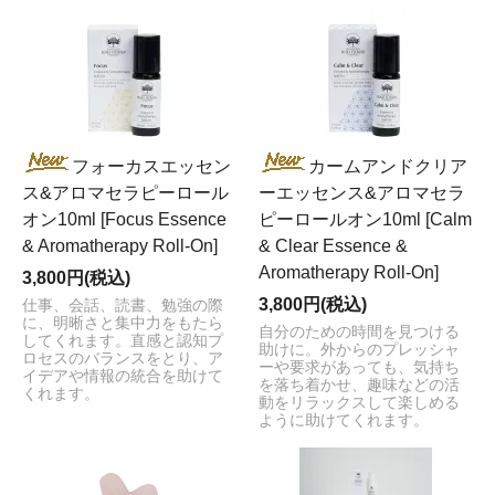
フォーカスエッセン
カームアンドクリア
ス&アロマセラピーロール
ーエッセンス&アロマセラ
オン10ml [Focus Essence
ピーロールオン10ml [Calm
& Aromatherapy Roll-On]
& Clear Essence &
Aromatherapy Roll-On]
3,800円(税込)
3,800円(税込)
仕事、会話、読書、勉強の際
に、明晰さと集中力をもたら
自分のための時間を見つける
してくれます。直感と認知プ
助けに。外からのプレッシャ
ロセスのバランスをとり、ア
ーや要求があっても、気持ち
イデアや情報の統合を助けて
を落ち着かせ、趣味などの活
くれます。
動をリラックスして楽しめる
ように助けてくれます。