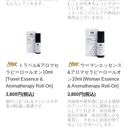
もたらしてくれます。
むことが出来るようにサポー
トします。（センシュアリテ
ィエッセンスとしての単品の
発売はございません。）
トラベル&アロマセ
ウーマンエッセンス
ラピーロールオン10ml
&アロマセラピーロールオ
[Travel Essence &
ン10ml [Woman Essence
Aromatherapy Roll-On]
& Aromatherapy Roll-On]
3,800円(税込)
3,800円(税込)
旅行にまつわるストレスや不
月経時や更年期における感情
安の軽減に最適です。
のアンバランスに調和をもた
らしてくれます。自分自身、
自分の身体、自分の美しさを
発見し、それらに自信が持て
るようにサポートします。