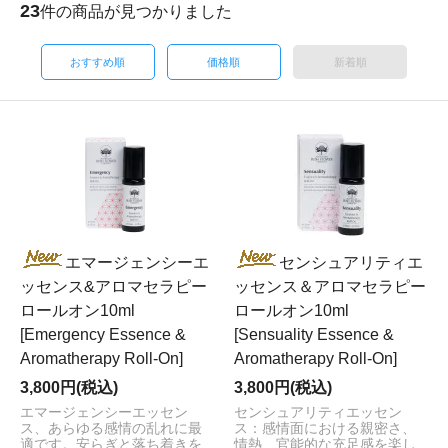
23
件の商品が見つかりました
おすすめ順
価格順
新着順
エマージェンシーエ
センシュアリティエ
ッセンス&アロマセラピー
ッセンス＆アロマセラピー
ロールオン10ml
ロールオン10ml
[Emergency Essence &
[Sensuality Essence &
Aromatherapy Roll-On]
Aromatherapy Roll-On]
3,800円(税込)
3,800円(税込)
エマージェンシーエッセン
センシュアリティエッセン
ス、あらゆる感情の乱れに最
ス：感情面における親密さ、
適です。安らぎと落ち着きを
情熱、官能的な充足感を楽し