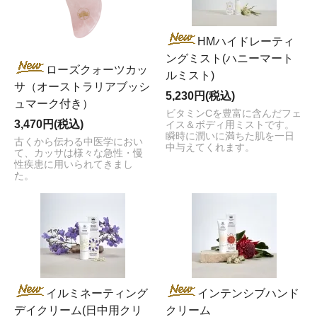
HMハイドレーティ
ングミスト(ハニーマート
ローズクォーツカッ
ルミスト)
サ（オーストラリアブッシ
5,230円(税込)
ュマーク付き）
ビタミンCを豊富に含んだフェ
3,470円(税込)
イス＆ボディ用ミストです。
瞬時に潤いに満ちた肌を一日
古くから伝わる中医学におい
中与えてくれます。
て、カッサは様々な急性・慢
性疾患に用いられてきまし
た。
イルミネーティング
インテンシブハンド
デイクリーム(日中用クリ
クリーム