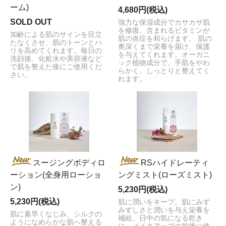
ーム)
4,680円(税込)
SOLD OUT
強力な保湿成分でカサカサ肌
を修復。含まれるビタミンが
加齢による肌のサインを目立
肌の炎症を和らげます。 肌の
たなくさせ、肌のトーンとハ
奥深くまで栄養を届け、保護
リを高めてくれます。毎日の
を与えてくれます。オーガニ
洗顔後、化粧水や美容液など
ック植物成分で、手肌をやわ
で肌を整えた後にご使用くだ
らかく、しっとりと整えてく
さい。
れます。
スージングボディロ
RSハイドレーティ
ーション(全身用ローショ
ングミスト(ローズミスト)
ン)
5,230円(税込)
5,230円(税込)
肌に潤いをキープ。肌にみず
みずしさと潤いを与え栄養を
肌に素早くなじみ、シルクの
補給。日中の気になる乾き
ようになめらかな肌へ整える