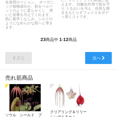
に。メイクアップの前後に使
全身用ローション。 オーガニ
えます。 抗酸化作用で肌を守
ック植物成分が、肌をベルベ
り,うるおいを与え、自然な輝
ットのように柔らかくし、潤
きをもたらすフェイス＆ボデ
いと栄養を与えてくれます。
ィ用ミストです。
肌に素早くなじみ、シルクの
ようになめらかな肌へと導き
ます。
23
1
12
商品中
-
商品
戻る
次へ
売れ筋商品
クリアリング＆リリー
ソウル シールド プ
シング１５ｍｌ