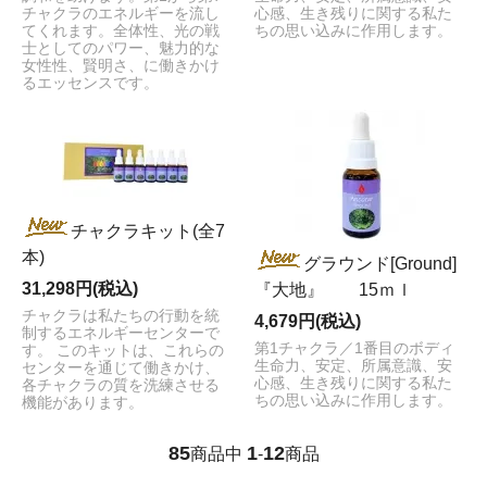
チャクラのエネルギーを流し
心感、生き残りに関する私た
てくれます。全体性、光の戦
ちの思い込みに作用します。
士としてのパワー、魅力的な
女性性、賢明さ、に働きかけ
るエッセンスです。
チャクラキット(全7
本)
グラウンド[Ground]
31,298円(税込)
『大地』 15ｍｌ
チャクラは私たちの行動を統
4,679円(税込)
制するエネルギーセンターで
第1チャクラ／1番目のボディ
す。 このキットは、これらの
生命力、安定、所属意識、安
センターを通じて働きかけ、
心感、生き残りに関する私た
各チャクラの質を洗練させる
ちの思い込みに作用します。
機能があります。
85
1
12
商品中
-
商品