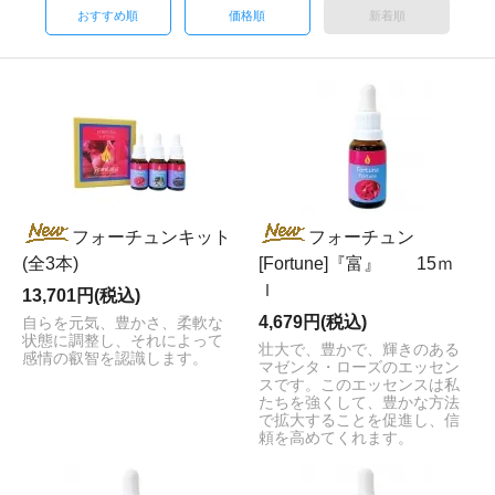
おすすめ順
価格順
新着順
フォーチュンキット
フォーチュン
(全3本)
[Fortune]『富』 15ｍ
ｌ
13,701円(税込)
4,679円(税込)
自らを元気、豊かさ、柔軟な
状態に調整し、それによって
壮大で、豊かで、輝きのある
感情の叡智を認識します。
マゼンタ・ローズのエッセン
スです。このエッセンスは私
たちを強くして、豊かな方法
で拡大することを促進し、信
頼を高めてくれます。