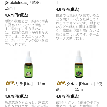
[Gratefulness]『感謝』
ｌ
15ｍｌ
4,679円(税込)
4,679円(税込)
快適で心地良い状態でいるこ
とを助け、不安を軽減してく
感謝の状態とは、純粋に宇宙
れるエッセンスです。 眠れな
に委ねているという状態で
いなどの眠りに関する問題
す。恐れずに生きるために
や、感情面で落ち着かない状
は、感謝の気持ちが必要なの
態に役立つものです。チーム
です。またこのエッセンス
ワークの助けにも。
は、第３チャクラの緊張を緩
めてくれます。
リラ [Lira] 15ｍ
ダルマ [Dharma]『使
ｌ
命』 15ｍｌ
4,679円(税込)
4,679円(税込)
所属意識をもたらし、家族の
第1チャクラ／1番目のボディ
調和を助けます。第1から第7
生命力、安定、所属意識、安