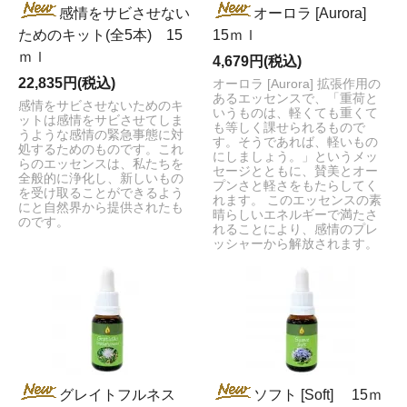
感情をサビさせない
オーロラ [Aurora]
ためのキット(全5本) 15
15ｍｌ
ｍｌ
4,679円(税込)
22,835円(税込)
オーロラ [Aurora] 拡張作用の
あるエッセンスで、「重荷と
感情をサビさせないためのキ
いうものは、軽くても重くて
ットは感情をサビさせてしま
も等しく課せられるもので
うような感情の緊急事態に対
す。そうであれば、軽いもの
処するためのものです。これ
にしましょう。」というメッ
らのエッセンスは、私たちを
セージとともに、賛美とオー
全般的に浄化し、新しいもの
プンさと軽さをもたらしてく
を受け取ることができるよう
れます。 このエッセンスの素
にと自然界から提供されたも
晴らしいエネルギーで満たさ
のです。
れることにより、感情のプレ
ッシャーから解放されます。
グレイトフルネス
ソフト [Soft] 15ｍ