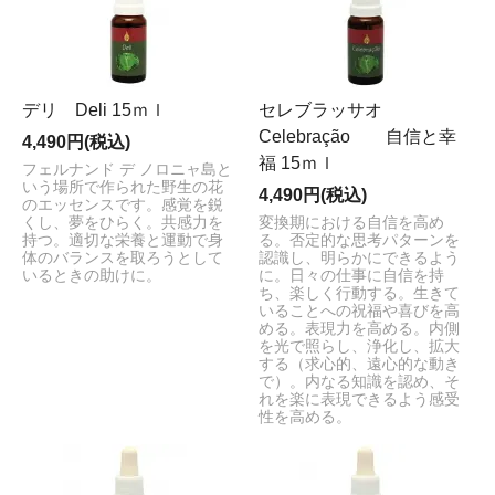
デリ Deli 15ｍｌ
セレブラッサオ
Celebração 自信と幸
4,490円(税込)
福 15ｍｌ
フェルナンド デ ノロニャ島と
いう場所で作られた野生の花
4,490円(税込)
のエッセンスです。感覚を鋭
くし、夢をひらく。共感力を
変換期における自信を高め
持つ。適切な栄養と運動で身
る。否定的な思考パターンを
体のバランスを取ろうとして
認識し、明らかにできるよう
いるときの助けに。
に。日々の仕事に自信を持
ち、楽しく行動する。生きて
いることへの祝福や喜びを高
める。表現力を高める。内側
を光で照らし、浄化し、拡大
する（求心的、遠心的な動き
で）。内なる知識を認め、そ
れを楽に表現できるよう感受
性を高める。