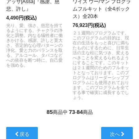
アッサ[Assa]『感謝、慈
ワイズ ウー/マン プログラ
悲、許し』
ムフルキット（全4ボック
ス）全20本
4,490円(税込)
76,923円(税込)
光り、愛、強さ。慈悲を持て
るようにする。チャクラの浄
２１週間のプログラムです。
化と調整。内なる犠牲者に働
このプログラムの目的は、現
きかける。感謝。許しと寛大
在の生活をもっと喜びに満ち
さ。否定的な心理パターンの
たものにするために、日常生
浄化。愛と力のバランスを取
活の主な柱に気づき、変える
る。アルコール、タバコなど
べきことを変えるられるよう
への依存を断つ時に。自己愛
にすることです。このキット
を強める。
は２１週間のためのフルキッ
トとなっております。このプ
ログラムはリーダーシッププ
ログラムにも使用されており
ます。このプログラムを全て
する事で確実に成長するでし
ょう。
85
73
84
商品中
-
商品
戻る
次へ