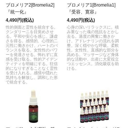
ブロメリア2[Bromelia2]
ブロメリア1[Bromelia1]
『統一化』
『受容、寛容』
4,490円(税込)
4,490円(税込)
性的側面と霊性を統合する。
心身の深いリラックスに。積
クンダリーニを目覚めさせ
み重なった魂の抵抗をとかし
る。平和や安心を感じ、謙虚
去る。過度の興奮に働きか
さを得る。感情的、心理的二
け、アドレナリンの流れを調
元性に働きかけ、ハートのバ
整。深く穏やかな呼吸。柔軟
ランスを取る。女性性のパワ
性。女性性、直感的な部分を
ーを発達させる。怖れずに直
高める。マッサージなど身体
感を受け取る。性的アイデン
的な活動や、出産に大変役立
ティティを明確にする。狂信
つエッセンス。消化吸収を助
的になりすぎることなく霊性
ける。
を受け入れる。感情や隠れた
気持ちを解放し、調和した形
で統合する。