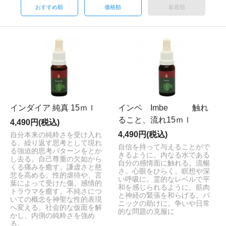
おすすめ順
価格順
新着順
インダイア 純真 15ｍｌ
インベ Imbe 触れ
ること、流れ15ｍｌ
4,490円(税込)
4,490円(税込)
自分本来の純粋さを受け入れ
る。繰り返す思考として現れ
自信を持って与えることがで
る強迫的思考パターンをとか
きるように。内なる水である
し去る。自己尊重の欠如から
自分の感情面に触れる。流暢
くる痛みを癒す。謙虚さと慈
さ。心眼をひらく。瞑想や深
悲を高める。性的虐待や、言
い呼吸に。霊的なレベルで平
葉によって受けた傷、感情的
和を感じられるように。筋肉
トラウマを癒す。不純さにつ
と神経の緊張を和らげる。パ
いての概念を神聖な性的表現
ニックの助けに。争いや日常
へ変える。社会的な仮面を解
的な問題の克服に
かし、内側の純粋さを強め
る。