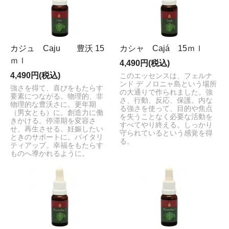
カジュ Caju 豊沃 15
カシャ Cajá 15ｍｌ
ｍｌ
4,490円(税込)
4,490円(税込)
このエッセンスは、フェルナ
ンド デ ノロニャ島という場所
強さを得て、喜びをもたらす
の大通りで作られました。強
要素につながる。物理的、非
さ、行動、反応、保護。内な
物理的な豊沃さに。更年期
る強さを使って、目的や焦点
（男女とも）に。創造力に働
を失うことなく必要な活動を
きかける。停滞期を変容さ
すべてやり終える。しっかり
せ、再生させる。妊娠したい
守られているという感覚を得
ときのサポートに。バイタリ
る。
ティアップ。幸福をもたらす
ものへ導かれるように。