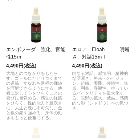
エンボフーダ 強化、官能
エロア Eloah 明晰
性15ｍｌ
さ、対話15ｍｌ
4,490円(税込)
4,490円(税込)
大地とのつながりをもたら
内なる対話。感情的、精神的
す。ゴールにたどりつくまで
な明晰さ。将来へのビジョ
の道筋、すなわち過程の価値
ン。組織。実践。共時性。焦
を理解できるようにする。他
点。利益。客観性。持ってい
者に対して心をひらくことの
るバイタリティを最大化す
喜びに目覚める。感覚の経路
る。視野の拡大。威厳。感情
をひらく。性的能力と豊沃さ
的な影（シャドウ）への気づ
に。人生と魂に不可欠な、金
き。
と銀の鎖を強める。身体の動
きをもっと優雅にする。