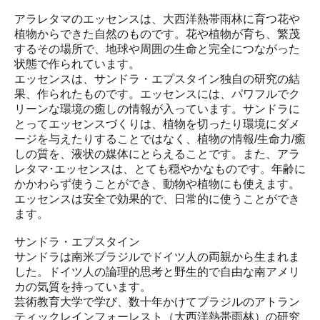
アラレタマのエッセンスは、大西洋熱帯雨林に育つ花や
植物からできた自然のものです。花や植物が育ち、繁茂
するその場所で、地球や周囲の生命と完全につながった
状態で作られています。
エッセンスは、サンドラ・エプスタイン独自の研究の結
果、作られたものです。エッセンスには、パワフルでク
リーンな環境の癒しの情報が入っています。サンドラに
とってエッセンスづくりは、植物を切ったり環境にダメ
ージを与えたりすることではなく、植物の情報/生命力/癒
しの質を、液状の媒体にとらえることです。また、アラ
レタマ･エッセンスは、とても穏やかなものです。年齢に
かかわらず使うことができ、動物や植物にも使えます。
エッセンスは安全で効果的で、日常的に使うことができ
ます。
サンドラ・エプスタイン
サンドラは南米ブラジルでドイツ人の両親から生まれま
した。ドイツ人の論理的思考と野生的で自由な南アメリ
カの気質を持っています。
芸術教育大学で学び、数十年かけてブラジルのアトラン
ティックレインフォーレスト（大西洋熱帯雨林）の研究