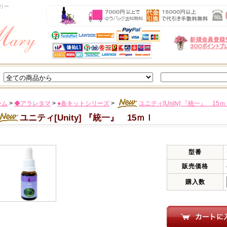
リー
ーム
>
◆アラレタマ
>
●各キットシリーズ
>
ユニティ[Unity] 『統一』 
ユニティ[Unity] 『統一』 15ｍｌ
型番
販売価格
購入数