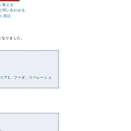
に教える
て問い合わせる
く表記
となりました。
リア1、フーダ、リベレーショ
い。