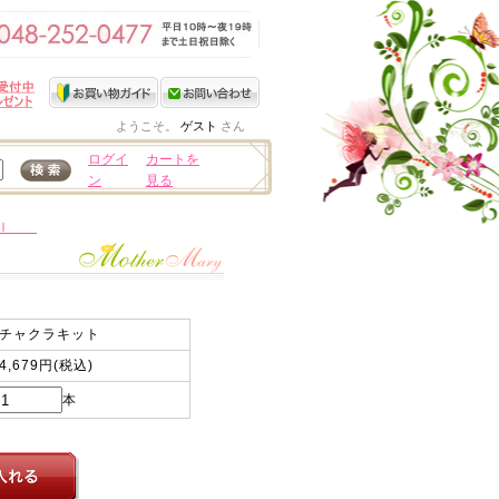
ようこそ。
ゲスト
さん
ログイ
カートを
ン
見る
15ｍｌ
チャクラキット
4,679円(税込)
本