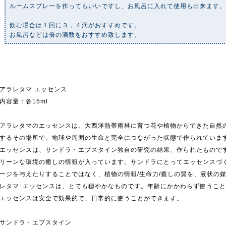
ルームスプレーを作ってもいいですし、お風呂に入れて使用も出来ます
飲む場合は１回に３，４滴がおすすめです。
お風呂などは倍の滴数をおすすめ致します。
アラレタマ エッセンス
内容量：各15ml
アラレタマのエッセンスは、大西洋熱帯雨林に育つ花や植物からできた自然
するその場所で、地球や周囲の生命と完全につながった状態で作られていま
エッセンスは、サンドラ・エプスタイン独自の研究の結果、作られたもので
リーンな環境の癒しの情報が入っています。サンドラにとってエッセンスづ
ージを与えたりすることではなく、植物の情報/生命力/癒しの質を、液状の
レタマ･エッセンスは、とても穏やかなものです。年齢にかかわらず使うこ
エッセンスは安全で効果的で、日常的に使うことができます。
サンドラ・エプスタイン