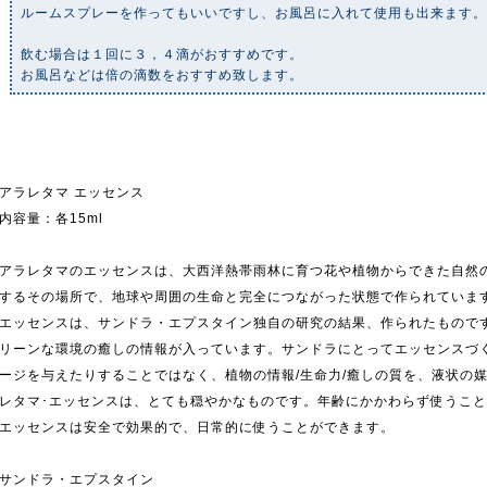
ルームスプレーを作ってもいいですし、お風呂に入れて使用も出来ます
飲む場合は１回に３，４滴がおすすめです。
お風呂などは倍の滴数をおすすめ致します。
アラレタマ エッセンス
内容量：各15ml
アラレタマのエッセンスは、大西洋熱帯雨林に育つ花や植物からできた自然
するその場所で、地球や周囲の生命と完全につながった状態で作られていま
エッセンスは、サンドラ・エプスタイン独自の研究の結果、作られたもので
リーンな環境の癒しの情報が入っています。サンドラにとってエッセンスづ
ージを与えたりすることではなく、植物の情報/生命力/癒しの質を、液状の
レタマ･エッセンスは、とても穏やかなものです。年齢にかかわらず使うこ
エッセンスは安全で効果的で、日常的に使うことができます。
サンドラ・エプスタイン