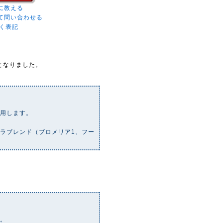
に教える
て問い合わせる
く表記
となりました。
作用します。
ラブレンド（ブロメリア1、フー
い。