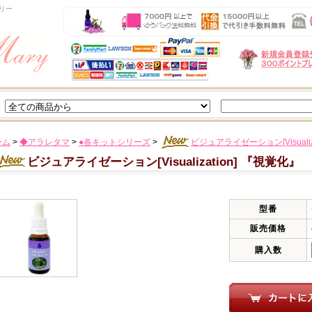
リー
ーム
>
◆アラレタマ
>
●各キットシリーズ
>
ビジュアライゼーション[Visual
ビジュアライゼーション[Visualization] 『視覚
型番
販売価格
購入数