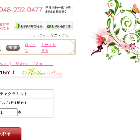
ようこそ。
ゲスト
さん
ログイ
カートを
ン
見る
ization] 『視覚化』 15ｍｌ
化』 15ｍｌ
チャクラキット
4,679円(税込)
本