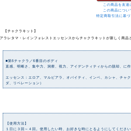
この商品を友達
この商品につい
特定商取引法に基づ
【チャクラキット】
アラレタマ・レインフォレストエッセンスからチャクラキットが新しく商品
■第6チャクラ／6番目のボディ
直感、明晰さ、集中力、洞察、視力、アイデンティティからの脱却、に
エッセンス：エロア、マルピアラ、オバイティ、インベ、カシャ、チャク
ダ、リベレーション）
【使用方法】
１日に３回～４回。使用したい時、お好きな時にとるようにしてくださ