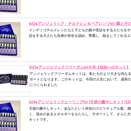
kit2●アンジェリック・チルドレン＆ペアレンツkit (親と
インディゴチルドレンたちと子どもの親や世話をする人たちをサ
話をする大人たち自身が存在を認め、尊重し、励ましてくれるエ
kit3●アンジェリックフリーダムkit６本【自由へのキット】
アンジェリックフリーダムキットは、私たちがより大きな内な
ポートとなります。このキットは、今回の人生において、成長
につくられました
kit4●アンジェリックヒーリングkit (天使の癒やしキット)
天使の癒やしキット。あなたという存在のスピリチュアル面、感
く、深みのあるエネルギーをもたらし、サポートして、さらに大
キットです。