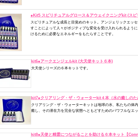
●Kit5 スピリチュアルグロース＆アウェイクニングkit (
スピリチュアルな成長と目覚めのキット。アンジェリックエッセ
すことによって人々がポジティブな変化を受け入れられるように
けるために必要なエネルギーをもたらすことです。
kit6●アークエンジェルkit (大天使キット６本)
大天使シリーズの６本キットです。
kit7●クリアリング・ザ・ウォーターkit４本（水の癒しの
クリアリング・ザ・ウォーターキットは地球の水、私たちの体
癒し、その潜在力を完全な状態へともどすためのパワフルなエ
kit8●天使と精霊につながることを助ける６本キット【Connecting