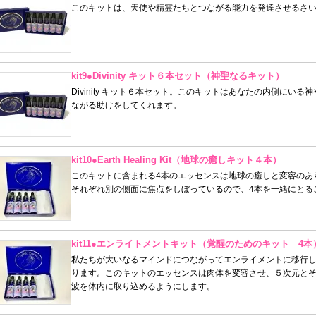
このキットは、天使や精霊たちとつながる能力を発達させるさ
kit9●Divinity キット６本セット（神聖なるキット）
Divinity キット６本セット。このキットはあなたの内側にい
ながる助けをしてくれます。
kit10●Earth Healing Kit（地球の癒しキット４本）
このキットに含まれる4本のエッセンスは地球の癒しと変容のあ
それぞれ別の側面に焦点をしぼっているので、4本を一緒にとる
kit11●エンライトメントキット（覚醒のためのキット 4本
私たちが大いなるマインドにつながってエンライメントに移行
ります。このキットのエッセンスは肉体を変容させ、５次元と
波を体内に取り込めるようにします。