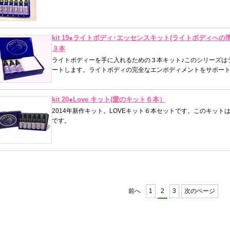
kit 19●ライトボディ･エッセンスキット(ライトボディ
３本
ライトボディーを手に入れるための３本キット♪このシリーズは
ートします。ライトボディの完全なエンボディメントをサポー
kit 20●Love キット(愛のキット６本）
2014年新作キット。LOVEキット６本セットです。このキッ
です。
前へ
1
2
3
次のページ