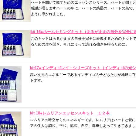
ハートを開いて癒すためのエッセンスシリーズ。ハートが開く
感謝が増しますハートの年に、ハートの惑星の、ハートの島で
ように導かれました。
kit 16●ホームカミングキット（あるがままの自分を完
このキットはあるがままの自分を完全に表現するためのキット
るための扉を開き、それによって訪れる強さを得るために。
kit17●インディゴレイ・シリーズキット（インディゴの光
高い次元のエネルギーであるインディゴの子どもたちが地球に存
トです。
kit 18●レムリアンエッセンスキット １２本
レムリアの時空からのエネルギーです。レムリアはハートと愛に
アの住人は調和、平和、協調、自立、尊重しあって生きてきまし