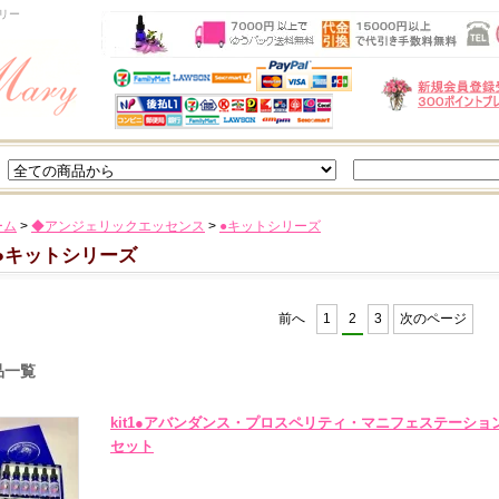
リー
ーム
>
◆アンジェリックエッセンス
>
●キットシリーズ
●キットシリーズ
前へ
1
2
3
次のページ
品一覧
kit1●アバンダンス・プロスペリティ・マニフェステーション
セット