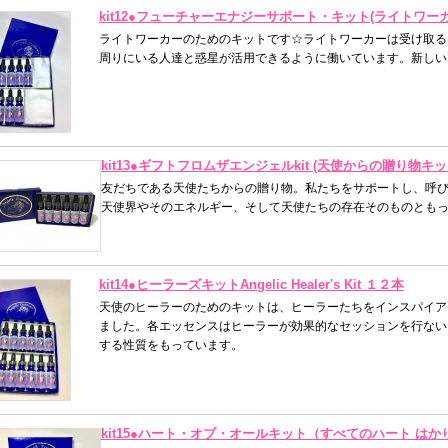
kit12●フューチャーエナジーサポート・キット(ライトワ
ライトワーカーのためのキットです☆ライトワーカーは受け取る
周りにいる人達と惑星が活用できるように働いています。新しい
kit13●ギフトフロムザエンジェルkit (天使からの贈り物キッ
友だちである天使たちからの贈り物。私たちをサポートし、呼
天使界やそのエネルギー、そして天使たちの存在そのものとも
kit14●ヒーラーズキットAngelic Healer's Kit １２本
天使のヒーラーのためのキットは、ヒーラーたちをインスパイア
ました。各エッセンスはヒーラーが効果的なセッションを行ない
する性質をもっています。
kit15●ハート・オブ・オールキット（すべてのハート は