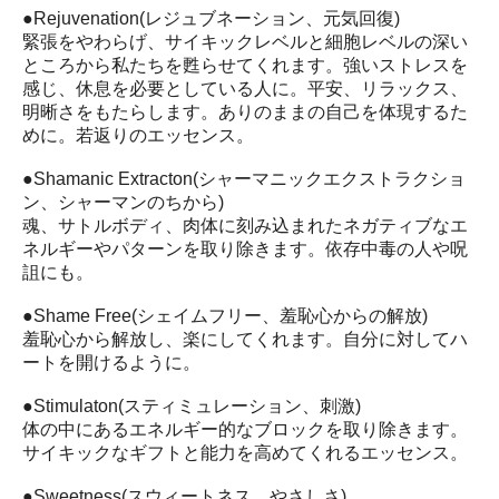
●Rejuvenation(レジュブネーション、元気回復)
緊張をやわらげ、サイキックレベルと細胞レベルの深い
ところから私たちを甦らせてくれます。強いストレスを
感じ、休息を必要としている人に。平安、リラックス、
明晰さをもたらします。ありのままの自己を体現するた
めに。若返りのエッセンス。
●Shamanic Extracton(シャーマニックエクストラクショ
ン、シャーマンのちから)
魂、サトルボディ、肉体に刻み込まれたネガティブなエ
ネルギーやパターンを取り除きます。依存中毒の人や呪
詛にも。
●Shame Free(シェイムフリー、羞恥心からの解放)
羞恥心から解放し、楽にしてくれます。自分に対してハ
ートを開けるように。
●Stimulaton(スティミュレーション、刺激)
体の中にあるエネルギー的なブロックを取り除きます。
サイキックなギフトと能力を高めてくれるエッセンス。
●Sweetness(スウィートネス、やさしさ)