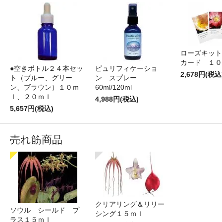
ローズキット
カード １０
●空きボトル２４本セッ
ピュリフィケーショ
2,678円(税込
ト（ブルー、グリー
ン スプレー
ン、ブラウン）１０ｍ
60ml/120ml
ｌ、２０ｍｌ
4,988円(税込)
5,657円(税込)
売れ筋商品
クリアリング＆リリー
ソウル シールド プ
シング１５ｍｌ
ラス１５ｍｌ