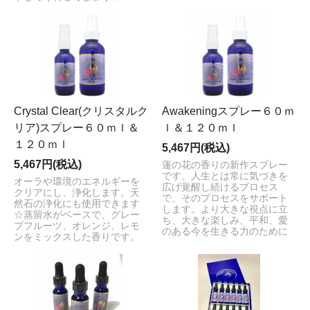
Crystal Clear(クリスタルク
Awakeningスプレー６０ｍ
リア)スプレー６０ｍｌ＆
ｌ＆１２０ｍｌ
１２０ｍｌ
5,467円(税込)
5,467円(税込)
蓮の花の香りの新作スプレー
です。人生とは常に気づきを
オーラや環境のエネルギーを
広げ覚醒し続けるプロセス
クリアにし、浄化します。天
で、そのプロセスをサポート
然石の浄化にも使用できます
します。より大きな視点に立
☆蒸留水がベースで、グレー
ち、大きな楽しみ、平和、愛
プフルーツ、オレンジ、レモ
のある今を生きる力のために
ンをミックスした香りです。