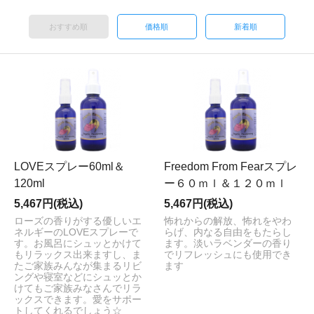
おすすめ順
価格順
新着順
LOVEスプレー60ml＆
Freedom From Fearスプレ
120ml
ー６０ｍｌ＆１２０ｍｌ
5,467円(税込)
5,467円(税込)
ローズの香りがする優しいエ
怖れからの解放、怖れをやわ
ネルギーのLOVEスプレーで
らげ、内なる自由をもたらし
す。お風呂にシュッとかけて
ます。淡いラベンダーの香り
もリラックス出来ますし、ま
でリフレッシュにも使用でき
たご家族みんなが集まるリビ
ます
ングや寝室などにシュッとか
けてもご家族みなさんでリラ
ックスできます。愛をサポー
トしてくれるでしょう☆