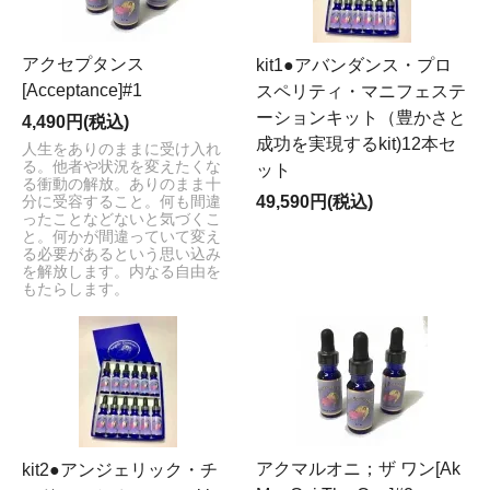
アクセプタンス
kit1●アバンダンス・プロ
[Acceptance]#1
スペリティ・マニフェステ
ーションキット（豊かさと
4,490円(税込)
成功を実現するkit)12本セ
人生をありのままに受け入れ
る。他者や状況を変えたくな
ット
る衝動の解放。ありのまま十
49,590円(税込)
分に受容すること。何も間違
ったことなどないと気づくこ
と。何かが間違っていて変え
る必要があるという思い込み
を解放します。内なる自由を
もたらします。
アクマルオニ；ザ ワン[Ak
kit2●アンジェリック・チ