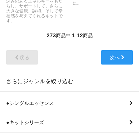
深みのあるエネルギーをもた
に。
らし、サポートして、さらに
大きな健康、調和、そして幸
福感を与えてくれるキットで
す。
273
1
12
商品中
-
商品
戻る
次へ
さらにジャンルを絞り込む
●シングルエッセンス
●キットシリーズ