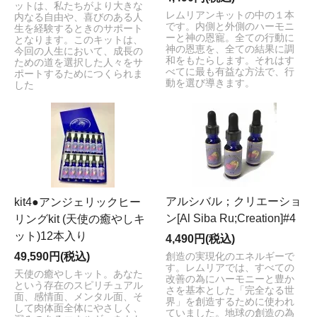
ットは、私たちがより大きな
レムリアンキットの中の１本
内なる自由や、喜びのある人
です。内側と外側のハーモニ
生を経験するときのサポート
ーと神の恩寵。全ての行動に
となります。このキットは、
神の恩恵を、全ての結果に調
今回の人生において、成長の
和をもたらします。それはす
ための道を選択した人々をサ
べてに最も有益な方法で、行
ポートするためにつくられま
動を選び導きます。
した
アルシバル；クリエーショ
kit4●アンジェリックヒー
ン[Al Siba Ru;Creation]#4
リングkit (天使の癒やしキ
ット)12本入り
4,490円(税込)
49,590円(税込)
創造の実現化のエネルギーで
す。レムリアでは、すべての
天使の癒やしキット。あなた
改善の為にハーモニーと豊か
という存在のスピリチュアル
さを基本とした「完全なる世
面、感情面、メンタル面、そ
界」を創造するために使われ
して肉体面全体にやさしく、
ていました。地球の創造の為