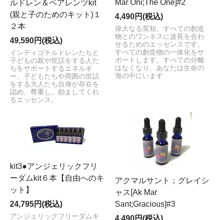
Mar Oni;The One]#2
ルドレン＆ペアレンツkit
(親と子のためのキット)１
4,490円(税込)
２本
偉大なる英知、すべての創造
物とのワンネスに波長を合わ
49,590円(税込)
せるためのエッセンスです。
すべての創造物の一体化をサ
インディゴチルドレンたちと
ポートします。すべての分離
子どもの親や世話をする人た
はなくなり、あなたは生命の
ちをサポートするエネルギ
海の中にいます
ー。子どもたちや周囲の世話
をする大人たち自身が存在を
認め、尊重し、励ましてくれ
るエッセンス。
kit3●アンジェリックフリ
ーダムkit６本【自由へのキ
アクマルサント；グレイシ
ット】
ャス[Ak Mar
24,795円(税込)
Sant;Gracious]#3
アンジェリックフリーダムキ
4,490円(税込)