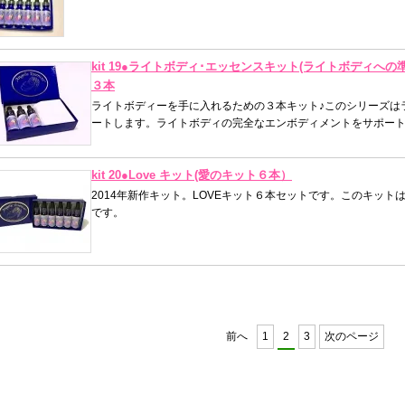
kit 19●ライトボディ･エッセンスキット(ライトボディ
３本
ライトボディーを手に入れるための３本キット♪このシリーズは
ートします。ライトボディの完全なエンボディメントをサポー
kit 20●Love キット(愛のキット６本）
2014年新作キット。LOVEキット６本セットです。このキッ
です。
前へ
1
2
3
次のページ