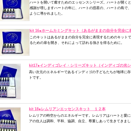
ハートを開いて癒すためのエッセンスシリーズ。ハートが開く
感謝が増しますハートの年に、ハートの惑星の、ハートの島で
ように導かれました。
kit 16●ホームカミングキット（あるがままの自分を完
このキットはあるがままの自分を完全に表現するためのキット
るための扉を開き、それによって訪れる強さを得るために。
kit17●インディゴレイ・シリーズキット（インディゴの光
高い次元のエネルギーであるインディゴの子どもたちが地球に存
トです。
kit 18●レムリアンエッセンスキット １２本
レムリアの時空からのエネルギーです。レムリアはハートと愛に
アの住人は調和、平和、協調、自立、尊重しあって生きてきまし