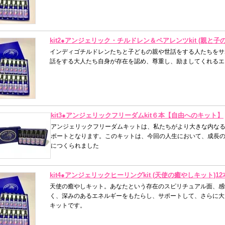
kit2●アンジェリック・チルドレン＆ペアレンツkit (親と
インディゴチルドレンたちと子どもの親や世話をする人たちをサ
話をする大人たち自身が存在を認め、尊重し、励ましてくれるエ
kit3●アンジェリックフリーダムkit６本【自由へのキット】
アンジェリックフリーダムキットは、私たちがより大きな内な
ポートとなります。このキットは、今回の人生において、成長
につくられました
kit4●アンジェリックヒーリングkit (天使の癒やしキット)
天使の癒やしキット。あなたという存在のスピリチュアル面、感
く、深みのあるエネルギーをもたらし、サポートして、さらに大
キットです。