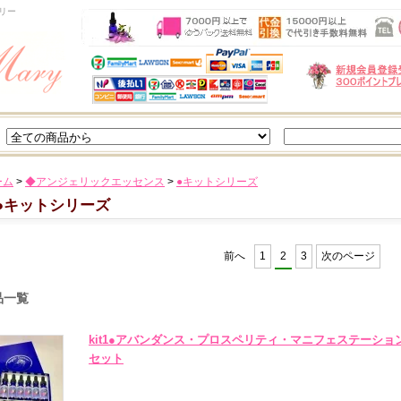
リー
ーム
>
◆アンジェリックエッセンス
>
●キットシリーズ
●キットシリーズ
前へ
1
2
3
次のページ
品一覧
kit1●アバンダンス・プロスペリティ・マニフェステーション
セット