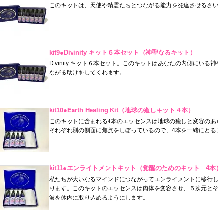
このキットは、天使や精霊たちとつながる能力を発達させるさ
kit9●Divinity キット６本セット（神聖なるキット）
Divinity キット６本セット。このキットはあなたの内側にい
ながる助けをしてくれます。
kit10●Earth Healing Kit（地球の癒しキット４本）
このキットに含まれる4本のエッセンスは地球の癒しと変容のあ
それぞれ別の側面に焦点をしぼっているので、4本を一緒にとる
kit11●エンライトメントキット（覚醒のためのキット 4本
私たちが大いなるマインドにつながってエンライメントに移行
ります。このキットのエッセンスは肉体を変容させ、５次元と
波を体内に取り込めるようにします。