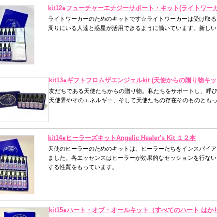
kit12●フューチャーエナジーサポート・キット(ライトワ
ライトワーカーのためのキットです☆ライトワーカーは受け取る
周りにいる人達と惑星が活用できるように働いています。新しい
kit13●ギフトフロムザエンジェルkit (天使からの贈り物キッ
友だちである天使たちからの贈り物。私たちをサポートし、呼
天使界やそのエネルギー、そして天使たちの存在そのものとも
kit14●ヒーラーズキットAngelic Healer's Kit １２本
天使のヒーラーのためのキットは、ヒーラーたちをインスパイア
ました。各エッセンスはヒーラーが効果的なセッションを行ない
する性質をもっています。
kit15●ハート・オブ・オールキット（すべてのハート は