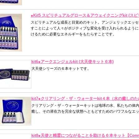
●Kit5 スピリチュアルグロース＆アウェイクニングkit (
スピリチュアルな成長と目覚めのキット。アンジェリックエッセ
すことによって人々がポジティブな変化を受け入れられるように
けるために必要なエネルギーをもたらすことです。
kit6●アークエンジェルkit (大天使キット６本)
大天使シリーズの６本キットです。
kit7●クリアリング・ザ・ウォーターkit４本（水の癒しの
クリアリング・ザ・ウォーターキットは地球の水、私たちの体
癒し、その潜在力を完全な状態へともどすためのパワフルなエ
kit8●天使と精霊につながることを助ける６本キット【Connecting