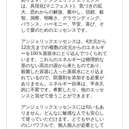
は、具現化(マニフェスト)、気づきの拡
大、恐れからの解放、癒やし、信頼、叡
智、洞察、明晰さ、グラウンディング、
バランス、ハーモニー、平安、喜び、そ
して愛のためのエッセンスです。
アンジェリックエッセンスは、4次元から
12次元までの複数の次元からのエネルギ
ーを100％蒸留水にとり込んでつくられて
います。これらのエネルギーは物理的な
形のない高次の源から来たものであり、
殺菌した容器に入った蒸留水にとり込ま
れているので、防腐剤を添加する必要が
ありません。エネルギー自体は、半永久
的に不変です。希釈したり、他のエッセ
ンスと混ぜて使うことができます。
アンジェリックエッセンスには匂いもあ
りません。どんなに敏感な人でも安心し
て使っていただけます。とてもやさしい
のにパワフルで、個人個人が必要として