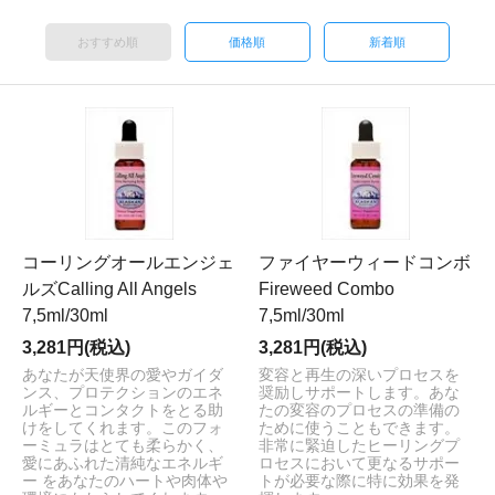
おすすめ順
価格順
新着順
コーリングオールエンジェ
ファイヤーウィードコンボ
ルズCalling All Angels
Fireweed Combo
7,5ml/30ml
7,5ml/30ml
3,281円(税込)
3,281円(税込)
あなたが天使界の愛やガイダ
変容と再生の深いプロセスを
ンス、プロテクションのエネ
奨励しサポートします。あな
ルギーとコンタクトをとる助
たの変容のプロセスの準備の
けをしてくれます。このフォ
ために使うこともできます。
ーミュラはとても柔らかく、
非常に緊迫したヒーリングプ
愛にあふれた清純なエネルギ
ロセスにおいて更なるサポー
ー をあなたのハートや肉体や
トが必要な際に特に効果を発