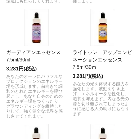
環境にもたらしてくれます。
揮します。
ガーディアンエッセンス
ライトゥン アップコンビ
7,5ml/30ml
ネーションエッセンス
7,5ml/30ｍｌ
3,281円(税込)
3,281円(税込)
あなたのオーラにパワフルな
プロテクションのエネルギー
あなたの光を体現する能力を
場を形成します。前向きで調
強化します。波動を引き上
和のとれたエネルギーを呼び
げ、エネルギーを活性化し、
起こし、あなた自身のための
滋養を与えます。内なる光の
エネルギー場をつくったり、
源と切り離されてしまったよ
グラウンディングを維持した
うに感じる人の助けにもなり
りして、強く健全な境界を感
ます
じさせてくれます。