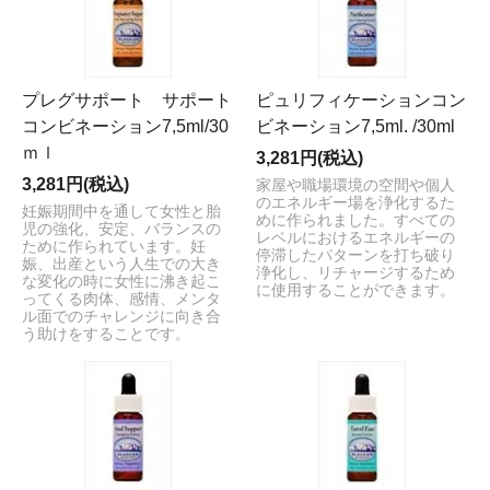
プレグサポート サポート
ピュリフィケーションコン
コンビネーション7,5ml/30
ビネーション7,5ml. /30ml
ｍｌ
3,281円(税込)
3,281円(税込)
家屋や職場環境の空間や個人
のエネルギー場を浄化するた
妊娠期間中を通して女性と胎
めに作られました。すべての
児の強化、安定、バランスの
レベルにおけるエネルギーの
ために作られています。妊
停滞したパターンを打ち破り
娠、出産という人生での大き
浄化し、リチャージするため
な変化の時に女性に沸き起こ
に使用することができます。
ってくる肉体、感情、メンタ
ル面でのチャレンジに向き合
う助けをすることです。