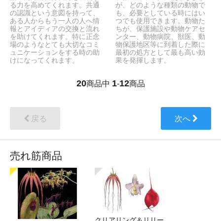
る力を高めてくれます。共通
が、どのような種類の動物で
の認識という意図を持って、
も、必要としている時にはい
ある人からもう一人の人へ情
つでも使用できます。動物た
報とアイディアの交換と流れ
ちが、保護施設や動物ケアセ
を助けてくれます。特に正念
ンター、動物病院、獣医、動
場のようなとても大切なコミ
物保護地区等に到着した際に
ュニケーションをする時の助
最初の処方として最も高い効
けになってくれます。
果を発揮します。
20
1
12
商品中
-
商品
戻る
次へ
売れ筋商品
クリアリング＆リリー