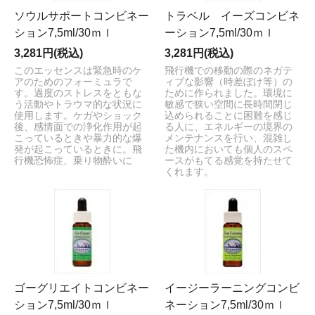
ソウルサポートコンビネー
トラベル イーズコンビネ
ション7,5ml/30ｍｌ
ーション7,5ml/30ｍｌ
3,281円(税込)
3,281円(税込)
このエッセンスは緊急時のケ
飛行機での移動の際のネガテ
アのためのフォーミュラで
ィブな影響（時差ぼけ等）の
す。過度のストレスをともな
ために作られました。環境に
う活動やトラウマ的な状況に
敏感で狭い空間に長時間閉じ
使用します。ケガやショック
込められることに困難を感じ
後、感情面での浄化作用が起
る人に、エネルギーの境界の
こっているときや暴力的な爆
メンテナンスを行い、混雑し
発が起こっているときに。飛
た機内においても個人のスペ
行機恐怖症、乗り物酔いに
ースがもてる感覚を持たせて
くれます。
ゴーグリエイトコンビネー
イージーラーニングコンビ
ション7,5ml/30ｍｌ
ネーション7,5ml/30ｍｌ