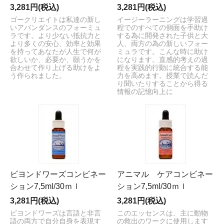
3,281円(税込)
3,281円(税込)
ゴークリエイトは私達の新し
イージーラーニングは学習過
いアバンダンスのフォーミュ
程でのすべての側面を手助け
ラです。より少ない抵抗力と
する為に開発された子供と大
より多くの安心、効率と効果
人、両方の為の新しいフォー
を持ってあなたが人生で何が
ミュラです。こんな時に助け
欲しいか、必要か、願うかを
になります。直感的考えの過
合わせて作り上げる助けをよ
程を実践的行動に統合する能
う作られました。
力を高めます。授業で読んだ
り聞いたりすることから得る
情報の記憶向上に
ビヨンドワーズコンビネー
アニマル ケアコンビネー
ション7,5ml/30ｍｌ
ション7,5ml/30ｍｌ
3,281円(税込)
3,281円(税込)
ビヨンドワーズは言語と非言
このエッセンスは、主に動物
語の両方で自分自身を表現す
の救出のワークに使用します