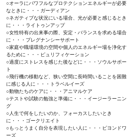
○オーラにパワフルなプロテクションエネルギーが必要
なときに・・・ガーディアン
○ネガティブな状況にいる場合、光が必要と感じるとき
に・・・ライトゥンアップ
○女性特有の出来事の際、安定・バランスを求める場合
に・・・プレグナンシーサポート
○家庭や職場環境の空間や個人のエネルギー場を浄化す
るために・・・ピュリフィケーション
○過度にストレスを感じた後などに・・・ソウルサポー
ト
○飛行機の移動など、狭い空間に長時間いることを困難
に感じる人に・・・トラベルイーズ
○動物たちのケアに・・・アニマルケア
○テストや試験の勉強と準備に・・・イージーラーニン
グ
○人生で何をしたいのか、フォーカスしたいとき
に・・・ゴークリエイト
○もっとうまく自分を表現したい人に・・・ビヨンドワ
ーズ