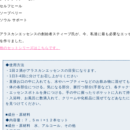
セルフヒール
ソープベリー
ソウル サポート
アラスカンエッセンスの創始者スティーブ氏が、今、私達に最も必要なエッ
を作りました。
他のセットシリーズはこちらです。
◆使用方法
・1回２滴がアラスカンエッセンスの目安になります。
・1日3-4回に分けてお召し上がりください
・直接お口の中に入れても、水やハーブティーなどのお飲み物に混ぜて
・体の各部位につける。気になる部分、脈打つ部分(手首など)、各チャク
・エッセンスボトルを身につける。手の中に握ったりポケットに入れて
・入浴時、お風呂に数滴入れて、クリームや化粧品に混ぜてなどあなた
を見つけてください。
■成分・原材料
◆内容量：７，５ｍｌ×１２本セット
■成分・原材料 水、アルコール、その他