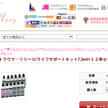
リー
ーム
>
◆アラスカンエッセンス
>
●コンビネーションシリーズ＆キットシリーズ
>
ト
２本セット
トラウマ・リリース/ライフサポートキット7,5ml×１２本セ
型番
販売価格
3
購入数