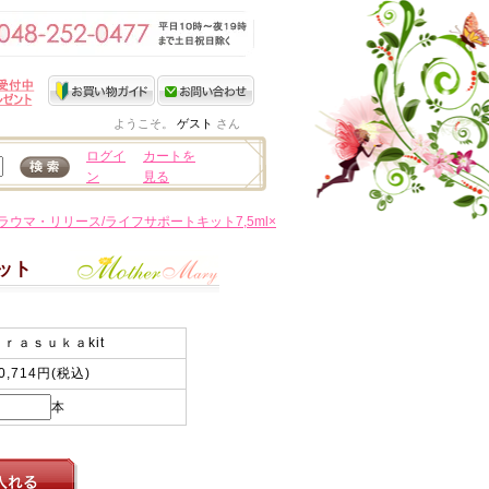
ようこそ。
ゲスト
さん
ログイ
カートを
ン
見る
ラウマ・リリース/ライフサポートキット7,5ml×
ット
Ａｒａｓｕｋａkit
0,714円(税込)
本