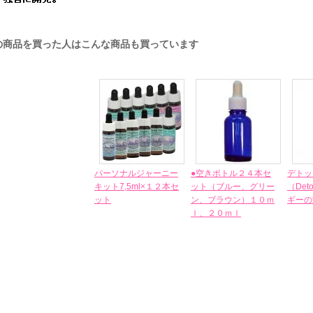
の商品を買った人はこんな商品も買っています
パーソナルジャーニー
●空きボトル２４本セ
デトッ
キット7,5ml×１２本セ
ット（ブルー、グリー
（De
ット
ン、ブラウン）１０ｍ
ギーの
ｌ、２０ｍｌ