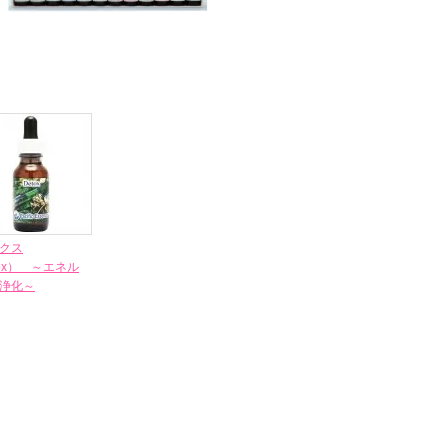
クス
tox） ～エネル
浄化～