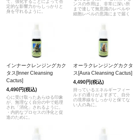
て、強化することによって否
ンスの作用は、非常に深い所
定的な影響力からしっかりと
まで達して無意識のレベルや
身を守れるように。
細胞レベルの意識にまで届く
インナークレンジングカク
オーラクレンジングカクタ
タス[Inner Cleansing
ス[Aura Cleansing Cactus]
Cactus]
4,490円(税込)
4,490円(税込)
持っているエネルギーフィー
ルドの通りがよすぎて、自分
心に受け取ったあらゆる印象
の境界線をしっかりと保てな
が、無理なく自分の中で処理
い人の為に。
され「消化」されるように。
・内的なプロセスの浄化と促
進のために。