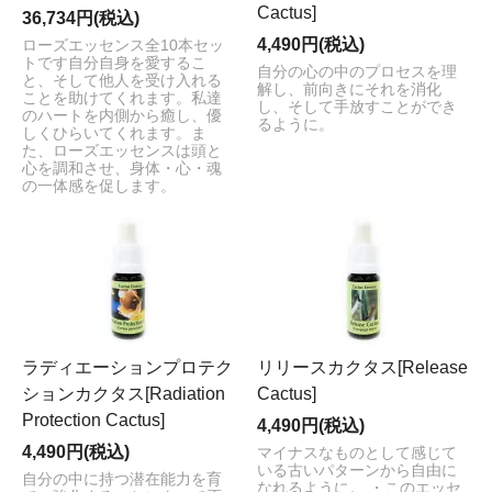
Cactus]
36,734円(税込)
4,490円(税込)
ローズエッセンス全10本セッ
トです自分自身を愛するこ
自分の心の中のプロセスを理
と、そして他人を受け入れる
解し、前向きにそれを消化
ことを助けてくれます。私達
し、そして手放すことができ
のハートを内側から癒し、優
るように。
しくひらいてくれます。ま
た、ローズエッセンスは頭と
心を調和させ、身体・心・魂
の一体感を促します。
ラディエーションプロテク
リリースカクタス[Release
ションカクタス[Radiation
Cactus]
Protection Cactus]
4,490円(税込)
4,490円(税込)
マイナスなものとして感じて
いる古いパターンから自由に
自分の中に持つ潜在能力を育
なれるように。 ・このエッセ