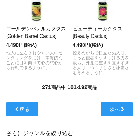
ゴールデンバレルカクタス
ビューティーカクタス
[Golden Barrel Cactus]
[Beauty Cactus]
4,490円(税込)
4,490円(税込)
他人に左右されやすい人のセ
控えめがちで目立たぬ人は、
ンタリングを助け、本質的な
もっと他者を引きつける力を
ことに目を向けて心の核心か
放ち、外見に重きを置きすぎ
ら行動できるように。
る人は、つつましさと謙虚さ
を育めるように。
271
181
192
商品中
-
商品
戻る
次へ
さらにジャンルを絞り込む