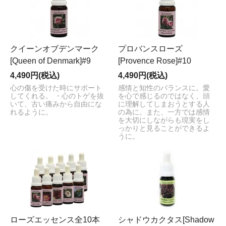
クイーンオブデンマーク
プロバンスローズ
[Queen of Denmark]#9
[Provence Rose]#10
4,490円(税込)
4,490円(税込)
心の傷を受けた時にサポート
感情と知性のバランスに。愛
してくれる。 ・心のトゲを抜
を心で感じるのではなく、頭
いて、古い痛みから自由にな
に理解してしまおうとする人
れるように。
の為に。また、一方では感情
を大切にしながらも現実をし
っかりと見ることができるよ
うに。
ローズエッセンス全10本
シャドウカクタス[Shadow