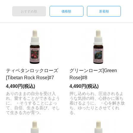
おすすめ順
価格順
新着順
ティベタンロックローズ
グリーンローズ[Green
[Tibetan Rock Rose]#7
Rose]#8
4,490円(税込)
4,490円(税込)
ありのままの自分を受け入
押し込められ、圧迫されるよ
れ、愛することができるよう
うな気持の時、心静かに落ち
に。 ・そうすることによっ
着けるように。 ・心を解き放
て、自信、生きる喜び、そし
ち、ゆったりとさせてくれ
て生きる力が育つ。
る。