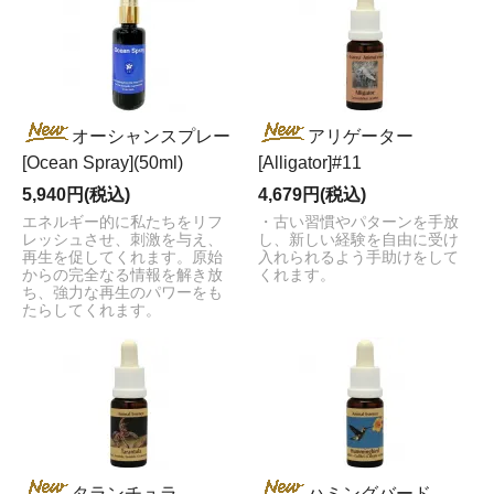
オーシャンスプレー
アリゲーター
[Ocean Spray](50ml)
[Alligator]#11
5,940円(税込)
4,679円(税込)
エネルギー的に私たちをリフ
・古い習慣やパターンを手放
レッシュさせ、刺激を与え、
し、新しい経験を自由に受け
再生を促してくれます。原始
入れられるよう手助けをして
からの完全なる情報を解き放
くれます。
ち、強力な再生のパワーをも
たらしてくれます。
タランチュラ
ハミングバード