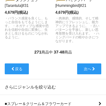
[Tarantula]#31
[Hummingbird]#21
4,679円(税込)
4,679円(税込)
・バランス感覚を良くし、も
・肉体的、感情的、そして精
っと自信をもてるようにしま
神的にリフレッシュし、能力
す。 ・ネガティブな感覚や恐
アップできるように。 ・古い
れを信頼や自信に変換し、生
パターンを手放し、新しい思
きとし生けるものにつながれ
考形態を受け入れます。 ・ハ
るように。
ミングバードの軽やかさにつ
ながります。
271
37
48
商品中
-
商品
戻る
次へ
さらにジャンルを絞り込む
■スプレー＆クリーム＆フラワーカード