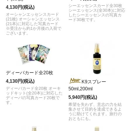
シーエッセンスカード全30枚
4,130円(税込)
シーエッセンス(全30本)に対応
オーシャンエッセンスカード
したシーエッセンスの写真カ
(21枚) オーシャンエッセンス
ード30枚です。
(21本)に対応した写真カード
※受注から約1か月後の入荷で
ございます。
ディーバカード全20枚
4,130円(税込)
K9スプレー
ディーバカード全20枚 オーキ
50ml,200ml
ッドキット(全20本)に対応した
5,940円(税込)
ディーバの写真カード20枚で
す。
希望を失わず、意志の力を結
集させて目的を達成できるよ
うに助けてくれます。旅行の
おともにも。