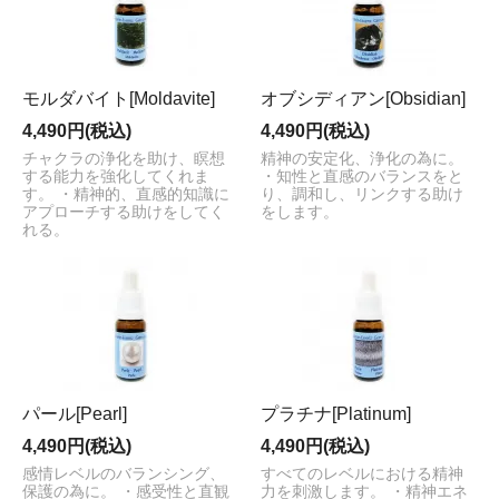
モルダバイト[Moldavite]
オブシディアン[Obsidian]
4,490円(税込)
4,490円(税込)
チャクラの浄化を助け、瞑想
精神の安定化、浄化の為に。
する能力を強化してくれま
・知性と直感のバランスをと
す。 ・精神的、直感的知識に
り、調和し、リンクする助け
アプローチする助けをしてく
をします。
れる。
パール[Pearl]
プラチナ[Platinum]
4,490円(税込)
4,490円(税込)
感情レベルのバランシング、
すべてのレベルにおける精神
保護の為に。 ・感受性と直観
力を刺激します。 ・精神エネ