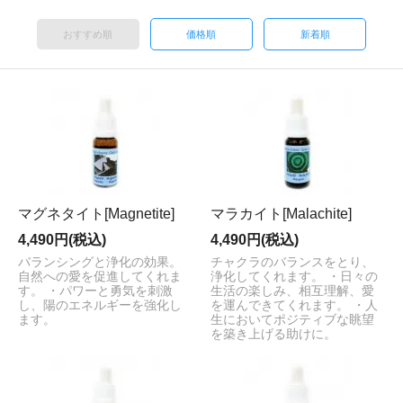
おすすめ順
価格順
新着順
マグネタイト[Magnetite]
マラカイト[Malachite]
4,490円(税込)
4,490円(税込)
バランシングと浄化の効果。
チャクラのバランスをとり、
自然への愛を促進してくれま
浄化してくれます。 ・日々の
す。 ・パワーと勇気を刺激
生活の楽しみ、相互理解、愛
し、陽のエネルギーを強化し
を運んできてくれます。 ・人
ます。
生においてポジティブな眺望
を築き上げる助けに。