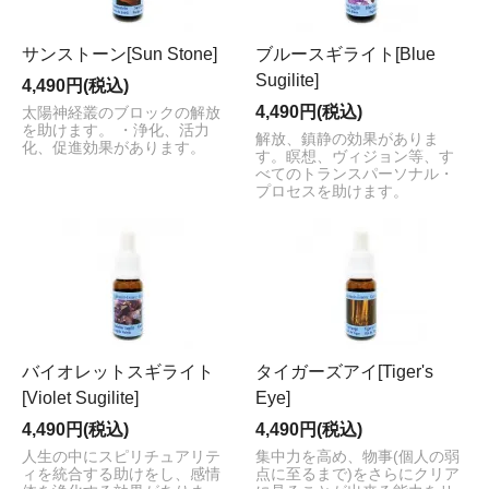
サンストーン[Sun Stone]
ブルースギライト[Blue
Sugilite]
4,490円(税込)
4,490円(税込)
太陽神経叢のブロックの解放
を助けます。 ・浄化、活力
解放、鎮静の効果がありま
化、促進効果があります。
す。瞑想、ヴィジョン等、す
べてのトランスパーソナル・
プロセスを助けます。
バイオレットスギライト
タイガーズアイ[Tiger's
[Violet Sugilite]
Eye]
4,490円(税込)
4,490円(税込)
人生の中にスピリチュアリテ
集中力を高め、物事(個人の弱
ィを統合する助けをし、感情
点に至るまで)をさらにクリア