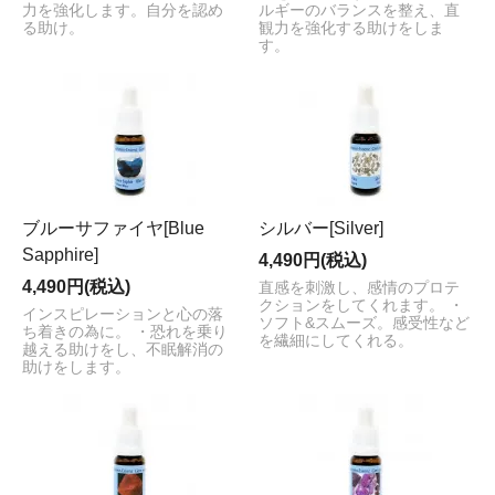
力を強化します。自分を認め
ルギーのバランスを整え、直
る助け。
観力を強化する助けをしま
す。
ブルーサファイヤ[Blue
シルバー[Silver]
Sapphire]
4,490円(税込)
4,490円(税込)
直感を刺激し、感情のプロテ
クションをしてくれます。 ・
インスピレーションと心の落
ソフト&スムーズ。感受性など
ち着きの為に。 ・恐れを乗り
を繊細にしてくれる。
越える助けをし、不眠解消の
助けをします。