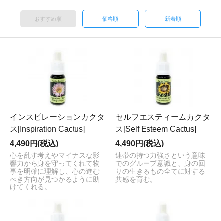
おすすめ順
価格順
新着順
インスピレーションカクタ
セルフエスティームカクタ
ス[Inspiration Cactus]
ス[Self Esteem Cactus]
4,490円(税込)
4,490円(税込)
心を乱す考えやマイナスな影
連帯の持つ力強さという意味
響力から身を守ってくれて物
でのグループ意識と、身の回
事を明確に理解し、心の進む
りの生きるもの全てに対する
べき方向が見つかるように助
共感を育む。
けてくれる。