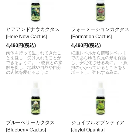
ヒアアンドナウカクタス
フォーメーションカクタス
[Here Now Cactus]
[Formation Cactus]
4,490円(税込)
4,490円(税込)
肉体を持って生まれてきたこ
細胞レベルから情報レベルま
とを愛し、受け入れることが
でのあらゆる次元の形を保護
できるように。 ・物質との接
し、安定化させる為に。 ・負
触を促し、地球や自然や自分
担のかかっているところをサ
の肉体を愛せるように
ポートし、強化する為に。
ブルーベリーカクタス
ジョイフルオプンティア
[Blueberry Cactus]
[Joyful Opuntia]