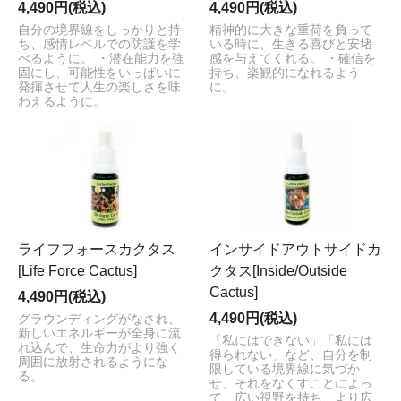
4,490円(税込)
4,490円(税込)
自分の境界線をしっかりと持
精神的に大きな重荷を負って
ち、感情レベルでの防護を学
いる時に、生きる喜びと安堵
べるように。 ・潜在能力を強
感を与えてくれる。 ・確信を
固にし、可能性をいっぱいに
持ち、楽観的になれるよう
発揮させて人生の楽しさを味
に。
わえるように。
ライフフォースカクタス
インサイドアウトサイドカ
[Life Force Cactus]
クタス[Inside/Outside
Cactus]
4,490円(税込)
4,490円(税込)
グラウンディングがなされ、
新しいエネルギーが全身に流
「私にはできない」「私には
れ込んで、生命力がより強く
得られない」など、自分を制
周囲に放射されるようにな
限している境界線に気づか
る。
せ、それをなくすことによっ
て、広い視野を持ち、より広