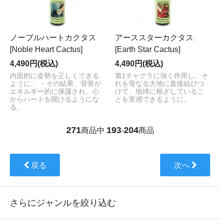
ノーブルハートカクタス
アーススターカクタス
[Noble Heart Cactus]
[Earth Star Cactus]
4,490円(税込)
4,490円(税込)
内面的に姿勢を正しくできる
第1チャクラに強く作用し、そ
ように。 ・その結果、背骨が
れを母なる大地に直接結びつ
エネルギー的に保護され、心
けて、地球に根ざしているこ
からハートを開けるようにな
とを実感できるように。
る。
271
193
204
商品中
-
商品
戻る
次へ
さらにジャンルを絞り込む