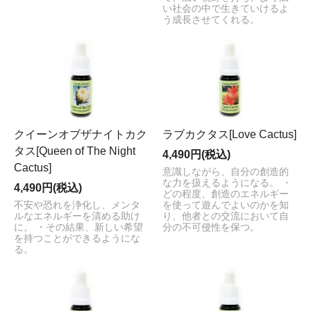
い社会の中で生きていけるよ
う成長させてくれる。
クイーンオブザナイトカク
ラブカクタス[Love Cactus]
タス[Queen of The Night
4,490円(税込)
Cactus]
意識しながら、自分の創造的
な力を扱えるようになる。 ・
4,490円(税込)
どの程度、創造のエネルギー
不安や恐れを浄化し、メンタ
を使って遊んでよいのかを知
ルなエネルギーを清める助け
り、他者との交流において自
に。 ・その結果、新しい希望
分の不可侵性を保つ。
を持つことができるようにな
る。