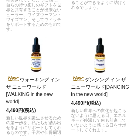
嘲笑されているように感じ、
ることができるように助けく
自らの持つ癒しのギフトを世
れるでしょう。
界と共有することが出来ない
ヒーラー、ワイズウーマン・
ワイズマン、そしてウィッチ
をサポートするためのもので
す。
ウォーキング イン
ダンシング イン ザ
ザ ニューワールド
ニューワールド[DANCING
[WALKING in the new
in the new world]
world]
4,490円(税込)
4,490円(税込)
新しい世界への変化が起こら
ないように思える日、エネル
新しい世界を誕生させるため
ギーが停滞して何も前進して
の第一歩を、私たちが踏み出
いないように感じる日をサポ
せるようにサポートしてくれ
ートしてくれます。
るものです。子宮や仙骨周辺