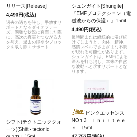
リリース[Release]
シュンガイト[Shungite]
『EMFプロテクション（電
4,490円(税込)
磁波からの保護）』15ml
過去の過ちを許し、手放すサ
ポートとなるダイオプテー
4,490円(税込)
ズ、困難な状況に直面した際
に、高次の真実とつながる力
長時間または継続的に浴び続
を与え、過去の障壁やブロッ
けてしまうと、肉体、精神、
クを取り除くサポート
感情レベルでさまざまな不調
が現れる可能性があります。
シュンガイトは、EMFによる
歪みを打ち消し、本来の自然
な波動へと戻すサポートとな
ります。
ピンクエッセンス
NO１3 Ｔｈｉｒｔｅｅ
シフト(テクトニッククォ
ｎ 15ml
ーツ)[Shift - tectonic
quartz］15ml
47,752円(税込)