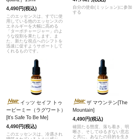
自分の使命(ミッション)に参加
4,490円(税込)
する
このエッセンスは、すでに使
用している他のエッセンスの
エネルギーを大幅に高める
「ターボチャージャー」のよ
うな役割を果たします。ま
た、新たな視点へのシフトを
迅速に促すようサポートして
くれるものです。
イッツ セイフ トゥ
ザ マウンテン[The
ービーミー（ラグワート）
Mountain]
[It's Safe To Be Me]
4,490円(税込)
4,490円(税込)
確固たる態度、落ち着き、明
晰さ、そしてゆるぎない意志
このエッセンスは、冷遇され
と共に、あなたの目的を生き