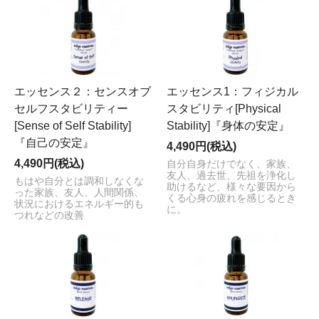
エッセンス２：センスオブ
エッセンス1：フィジカル
セルフスタビリティー
スタビリティ[Physical
[Sense of Self Stability]
Stability]『身体の安定』
『自己の安定』
4,490円(税込)
4,490円(税込)
自分自身だけでなく、家族、
友人、過去世、先祖を浄化し
もはや自分とは調和しなくな
助けるなど、様々な要因から
った家族、友人、人間関係、
くる心身の疲れを感じるとき
状況におけるエネルギー的も
に。
つれなどの改善