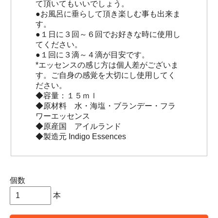
て頂いてもいいでしょう。
●お風呂に垂らして頂き楽しむ事も出来ま
す。
●１日に３回～６回でお好きな時に使用し
てください。
●１回に３滴～４滴が目安です。
*エッセンスの感じ方は個人差がございま
す。ご自身の感覚を大切にし使用してく
ださい。
◆容量：１５ｍｌ
◆原材料 水・海塩・ブランデー・フラ
ワーエッセンス
◆原産国 アイルランド
◆製造元 Indigo Essences
個数
本