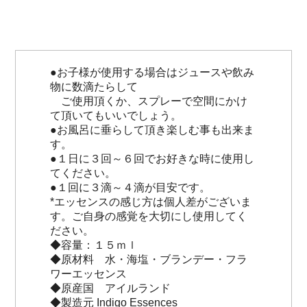
●お子様が使用する場合はジュースや飲み
物に数滴たらして
ご使用頂くか、スプレーで空間にかけ
て頂いてもいいでしょう。
●お風呂に垂らして頂き楽しむ事も出来ま
す。
●１日に３回～６回でお好きな時に使用し
てください。
●１回に３滴～４滴が目安です。
*エッセンスの感じ方は個人差がございま
す。ご自身の感覚を大切にし使用してく
ださい。
◆容量：１５ｍｌ
◆原材料 水・海塩・ブランデー・フラ
ワーエッセンス
◆原産国 アイルランド
◆製造元 Indigo Essences