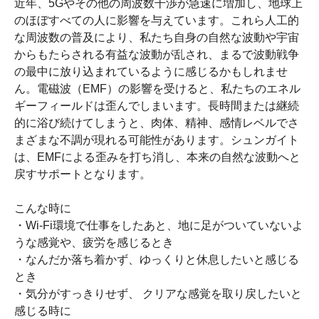
近年、5Gやその他の周波数干渉が急速に増加し、地球上
のほぼすべての人に影響を与えています。これら人工的
な周波数の普及により、私たち自身の自然な波動や宇宙
からもたらされる有益な波動が乱され、まるで波動戦争
の最中に放り込まれているように感じるかもしれませ
ん。電磁波（EMF）の影響を受けると、私たちのエネル
ギーフィールドは歪んでしまいます。長時間または継続
的に浴び続けてしまうと、肉体、精神、感情レベルでさ
まざまな不調が現れる可能性があります。シュンガイト
は、EMFによる歪みを打ち消し、本来の自然な波動へと
戻すサポートとなります。
こんな時に
・Wi-Fi環境で仕事をしたあと、地に足がついていないよ
うな感覚や、疲労を感じるとき
・なんだか落ち着かず、ゆっくりと休息したいと感じる
とき
・気分がすっきりせず、 クリアな感覚を取り戻したいと
感じる時に