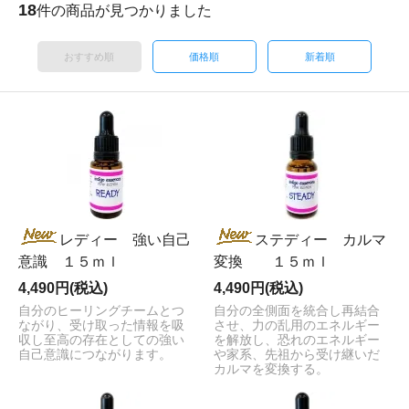
18
件の商品が見つかりました
おすすめ順
価格順
新着順
レディー 強い自己
ステディー カルマ
意識 １５ｍｌ
変換 １５ｍｌ
4,490円(税込)
4,490円(税込)
自分のヒーリングチームとつ
自分の全側面を統合し再結合
ながり、受け取った情報を吸
させ、力の乱用のエネルギー
収し至高の存在としての強い
を解放し、恐れのエネルギー
自己意識につながります。
や家系、先祖から受け継いだ
カルマを変換する。