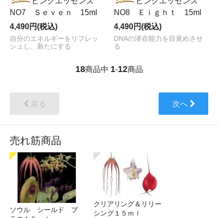
ピンクエッセンス
ピンクエッセンス
NO7 Ｓｅｖｅｎ 15ml
NO8 Ｅｉｇｈｔ 15ml
4,490円(税込)
4,490円(税込)
自分のエネルギーをリフレッ
DNAの潜在能力を目覚めさせ
シュし、新たにする
る
18
1
12
商品中
-
商品
戻る
次へ
売れ筋商品
クリアリング＆リリー
ソウル シールド プ
シング１５ｍｌ