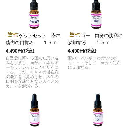
ゲットセット 潜在
ゴー 自分の使命に
能力の目覚め １５ｍｌ
参加する １５ｍｌ
4,490円(税込)
4,490円(税込)
自己愛に関する歪んだ思い込
源のエネルギーとのつなが
みを手放し、自分のエネルギ
り・・・そして、自分の使命
ーをリフレッシュさせ新たに
に参加する。
する。また、ＤＮＡの潜在意
識能力を目覚めさせ、人生の
目的を達成できない人々との
カルマを解消する。