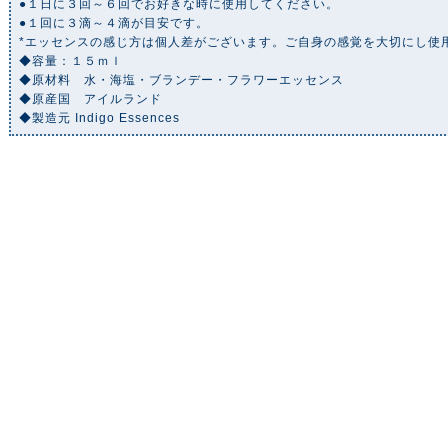
●１日に３回～６回でお好きな時に使用してください。
●１回に３滴～４滴が目安です。
*エッセンスの感じ方は個人差がございます。ご自身の感覚を大切にし使
◆容量：１５ｍｌ
◆原材料 水・海塩・ブランデー・フラワーエッセンス
◆原産国 アイルランド
◆製造元 Indigo Essences