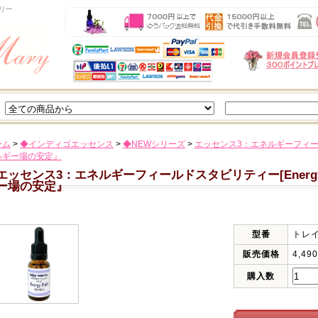
リー
ーム
>
◆インディゴエッセンス
>
◆NEWシリーズ
>
エッセンス3：エネルギーフィールドスタビ
ルギー場の安定』
エッセンス3：エネルギーフィールドスタビリティー[Energy Fiel
ー場の安定』
型番
トレ
販売価格
4,49
購入数