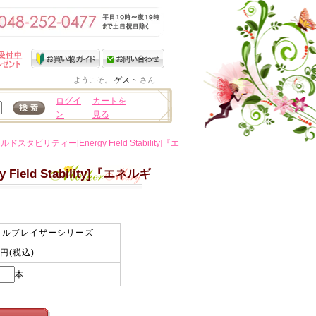
ようこそ。
ゲスト
さん
ログイ
カートを
ン
見る
リティー[Energy Field Stability]『エ
d Stability]『エネルギ
イルブレイザーシリーズ
0円(税込)
本